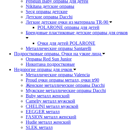
Penguin Baby оправы для детей
Nikitana детские оправы
Secg оправы детские
Детские оправы Dacchi
Легкие детские очки из материала TR-90
POLARONE оправы для детей
Брендовые пластиковые детские оправы для очков
Очки для детей POLARONE
Металлические оправы Santarelli
Подростковые оправы. Очки на узкие лица
Оправы Red Sun Junior
Никитана подростковые
Недорогие оправы для очков
Металлические оправы Valencia
Proud очки оправы металл, очки tr90
Женские металлические оправы Dacchi
Мужские металлические оправы Dacchi
Buby металл женский
Camelry металл мужской
CHELINI металл мужской
EEGGER металл
FASION металл женский
Hudie металл женский
SLEK металл