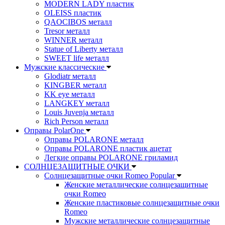
MODERN LADY пластик
OLEISS пластик
QAOCIBOS металл
Tresor металл
WINNER металл
Statue of Liberty металл
SWEET life металл
Мужские классические
Glodiatr металл
KINGBER металл
KK eye металл
LANGKEY металл
Louis Juvenja металл
Rich Person металл
Оправы PolarOne
Оправы POLARONE металл
Оправы POLARONE пластик ацетат
Легкие оправы POLARONE гриламид
СОЛНЦЕЗАЩИТНЫЕ ОЧКИ
Солнцезащитные очки Romeo Popular
Женские металлические солнцезащитные
очки Romeo
Женские пластиковые солнцезащитные очки
Romeo
Мужские металлические солнцезащитные