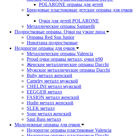
POLARONE оправы для детей
Брендовые пластиковые детские оправы для очков
Очки для детей POLARONE
Металлические оправы Santarelli
Подростковые оправы. Очки на узкие лица
Оправы Red Sun Junior
Никитана подростковые
Недорогие оправы для очков
Металлические оправы Valencia
Proud очки оправы металл, очки tr90
Женские металлические оправы Dacchi
Мужские металлические оправы Dacchi
Buby металл женский
Camelry металл мужской
CHELINI металл мужской
EEGGER металл
FASION металл женский
Hudie металл женский
SLEK металл
Sone металл женский
Saui Bass металл
Молодежные оправы для очков
Недорогие оправы пластиковые Valencia
Недорогие оправы пластиковые Dacchi