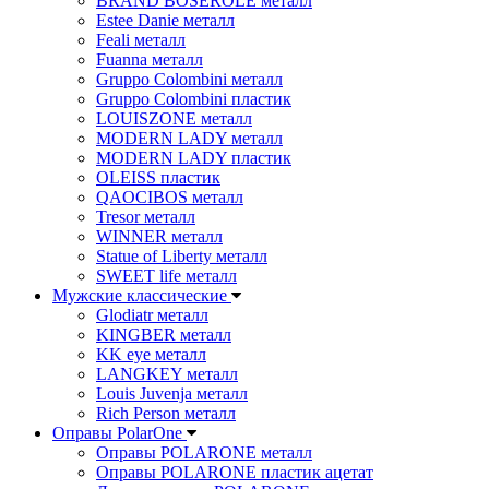
BRAND BOSEROLE металл
Estee Danie металл
Feali металл
Fuanna металл
Gruppo Colombini металл
Gruppo Colombini пластик
LOUISZONE металл
MODERN LADY металл
MODERN LADY пластик
OLEISS пластик
QAOCIBOS металл
Tresor металл
WINNER металл
Statue of Liberty металл
SWEET life металл
Мужские классические
Glodiatr металл
KINGBER металл
KK eye металл
LANGKEY металл
Louis Juvenja металл
Rich Person металл
Оправы PolarOne
Оправы POLARONE металл
Оправы POLARONE пластик ацетат