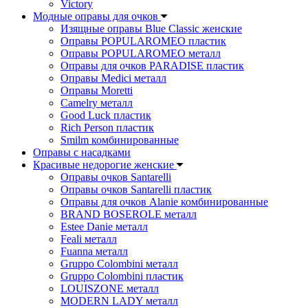
Victory
Модные оправы для очков
Изящные оправы Blue Classic женские
Оправы POPULAROMEO пластик
Оправы POPULAROMEO металл
Оправы для очков PARADISE пластик
Оправы Medici металл
Оправы Moretti
Camelry металл
Good Luck пластик
Rich Person пластик
Smilm комбинированные
Оправы с насадками
Красивые недорогие женские
Оправы очков Santarelli
Оправы очков Santarelli пластик
Оправы для очков Alanie комбинированные
BRAND BOSEROLE металл
Estee Danie металл
Feali металл
Fuanna металл
Gruppo Colombini металл
Gruppo Colombini пластик
LOUISZONE металл
MODERN LADY металл