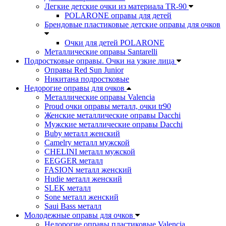
Легкие детские очки из материала TR-90
POLARONE оправы для детей
Брендовые пластиковые детские оправы для очков
Очки для детей POLARONE
Металлические оправы Santarelli
Подростковые оправы. Очки на узкие лица
Оправы Red Sun Junior
Никитана подростковые
Недорогие оправы для очков
Металлические оправы Valencia
Proud очки оправы металл, очки tr90
Женские металлические оправы Dacchi
Мужские металлические оправы Dacchi
Buby металл женский
Camelry металл мужской
CHELINI металл мужской
EEGGER металл
FASION металл женский
Hudie металл женский
SLEK металл
Sone металл женский
Saui Bass металл
Молодежные оправы для очков
Недорогие оправы пластиковые Valencia