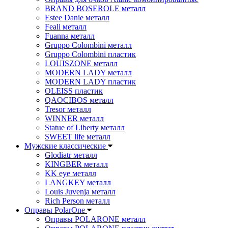
BRAND BOSEROLE металл
Estee Danie металл
Feali металл
Fuanna металл
Gruppo Colombini металл
Gruppo Colombini пластик
LOUISZONE металл
MODERN LADY металл
MODERN LADY пластик
OLEISS пластик
QAOCIBOS металл
Tresor металл
WINNER металл
Statue of Liberty металл
SWEET life металл
Мужские классические
Glodiatr металл
KINGBER металл
KK eye металл
LANGKEY металл
Louis Juvenja металл
Rich Person металл
Оправы PolarOne
Оправы POLARONE металл