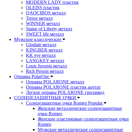
MODERN LADY пластик
OLEISS пластик
QAOCIBOS металл
Tresor металл
WINNER металл
Statue of Liberty металл
SWEET life металл
Мужские классические
Glodiatr металл
KINGBER металл
KK eye металл
LANGKEY металл
Louis Juvenja металл
Rich Person металл
Оправы PolarOne
Оправы POLARONE металл
Оправы POLARONE пластик ацетат
Легкие оправы POLARONE гриламид
СОЛНЦЕЗАЩИТНЫЕ ОЧКИ
Солнцезащитные очки Romeo Popular
Женские металлические солнцезащитные
очки Romeo
Женские пластиковые солнцезащитные очки
Romeo
Мужские металлические солнцезащитные