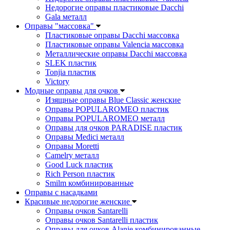
Недорогие оправы пластиковые Dacchi
Gala металл
Оправы "массовка"
Пластиковые оправы Dacchi массовка
Пластиковые оправы Valencia массовка
Металлические оправы Dacchi массовка
SLEK пластик
Tonjia пластик
Victory
Модные оправы для очков
Изящные оправы Blue Classic женские
Оправы POPULAROMEO пластик
Оправы POPULAROMEO металл
Оправы для очков PARADISE пластик
Оправы Medici металл
Оправы Moretti
Camelry металл
Good Luck пластик
Rich Person пластик
Smilm комбинированные
Оправы с насадками
Красивые недорогие женские
Оправы очков Santarelli
Оправы очков Santarelli пластик
Оправы для очков Alanie комбинированные