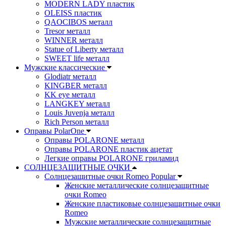
MODERN LADY пластик
OLEISS пластик
QAOCIBOS металл
Tresor металл
WINNER металл
Statue of Liberty металл
SWEET life металл
Мужские классические
Glodiatr металл
KINGBER металл
KK eye металл
LANGKEY металл
Louis Juvenja металл
Rich Person металл
Оправы PolarOne
Оправы POLARONE металл
Оправы POLARONE пластик ацетат
Легкие оправы POLARONE гриламид
СОЛНЦЕЗАЩИТНЫЕ ОЧКИ
Солнцезащитные очки Romeo Popular
Женские металлические солнцезащитные
очки Romeo
Женские пластиковые солнцезащитные очки
Romeo
Мужские металлические солнцезащитные