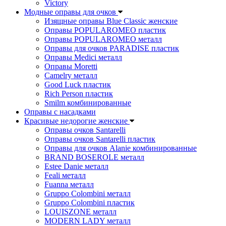
Victory
Модные оправы для очков
Изящные оправы Blue Classic женские
Оправы POPULAROMEO пластик
Оправы POPULAROMEO металл
Оправы для очков PARADISE пластик
Оправы Medici металл
Оправы Moretti
Camelry металл
Good Luck пластик
Rich Person пластик
Smilm комбинированные
Оправы с насадками
Красивые недорогие женские
Оправы очков Santarelli
Оправы очков Santarelli пластик
Оправы для очков Alanie комбинированные
BRAND BOSEROLE металл
Estee Danie металл
Feali металл
Fuanna металл
Gruppo Colombini металл
Gruppo Colombini пластик
LOUISZONE металл
MODERN LADY металл