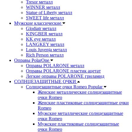
Tresor металл
WINNER металл
Statue of Liberty металл
SWEET life металл
Мужские классические
Glodiatr металл
KINGBER металл
KK eye металл
LANGKEY металл
Louis Juvenja металл
Rich Person металл
Оправы PolarOne
Оправы POLARONE металл
Оправы POLARONE пластик ацетат
Легкие оправы POLARONE гриламид
СОЛНЦЕЗАЩИТНЫЕ ОЧКИ
Солнцезащитные очки Romeo Popular
Женские металлические солнцезащитные
очки Romeo
Женские пластиковые солнцезащитные очки
Romeo
Мужские металлические солнцезащитные
очки Romeo
Мужские пластиковые солнцезащитные
очки Romeo