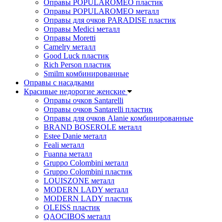
Оправы POPULAROMEO пластик
Оправы POPULAROMEO металл
Оправы для очков PARADISE пластик
Оправы Medici металл
Оправы Moretti
Camelry металл
Good Luck пластик
Rich Person пластик
Smilm комбинированные
Оправы с насадками
Красивые недорогие женские
Оправы очков Santarelli
Оправы очков Santarelli пластик
Оправы для очков Alanie комбинированные
BRAND BOSEROLE металл
Estee Danie металл
Feali металл
Fuanna металл
Gruppo Colombini металл
Gruppo Colombini пластик
LOUISZONE металл
MODERN LADY металл
MODERN LADY пластик
OLEISS пластик
QAOCIBOS металл