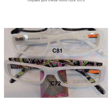
Оправа для очков Good Luck G178