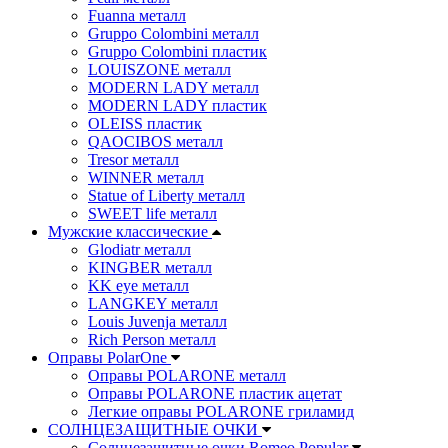
Fuanna металл
Gruppo Colombini металл
Gruppo Colombini пластик
LOUISZONE металл
MODERN LADY металл
MODERN LADY пластик
OLEISS пластик
QAOCIBOS металл
Tresor металл
WINNER металл
Statue of Liberty металл
SWEET life металл
Мужские классические
Glodiatr металл
KINGBER металл
KK eye металл
LANGKEY металл
Louis Juvenja металл
Rich Person металл
Оправы PolarOne
Оправы POLARONE металл
Оправы POLARONE пластик ацетат
Легкие оправы POLARONE гриламид
СОЛНЦЕЗАЩИТНЫЕ ОЧКИ
Солнцезащитные очки Romeo Popular