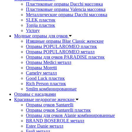
Пластиковые оправы Dacchi массовка
Пластиковые оправы Valencia массовка
Металлические оправы Dacchi массовка
SLEK пластик
Tonjia пластик
Victory
Модные оправы для очков
Изящные оправы Blue Classic женские
Оправы POPULAROMEO пластик
Оправы POPULAROMEO металл
Оправы для очков PARADISE пластик
Оправы Medici металл
Оправы Moretti
Camelry металл
Good Luck пластик
Rich Person пластик
Smilm комбинированные
Оправы с насадками
Красивые недорогие женские
Оправы очков Santarelli
Оправы очков Santarelli пластик
Оправы для очков Alanie комбинированные
BRAND BOSEROLE металл
Estee Danie металл
Feali металл