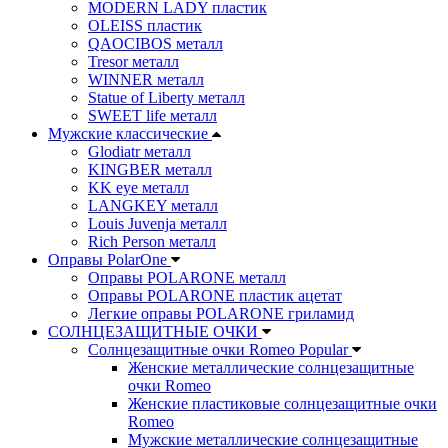
MODERN LADY пластик
OLEISS пластик
QAOCIBOS металл
Tresor металл
WINNER металл
Statue of Liberty металл
SWEET life металл
Мужские классические
Glodiatr металл
KINGBER металл
KK eye металл
LANGKEY металл
Louis Juvenja металл
Rich Person металл
Оправы PolarOne
Оправы POLARONE металл
Оправы POLARONE пластик ацетат
Легкие оправы POLARONE гриламид
СОЛНЦЕЗАЩИТНЫЕ ОЧКИ
Солнцезащитные очки Romeo Popular
Женские металлические солнцезащитные
очки Romeo
Женские пластиковые солнцезащитные очки
Romeo
Мужские металлические солнцезащитные