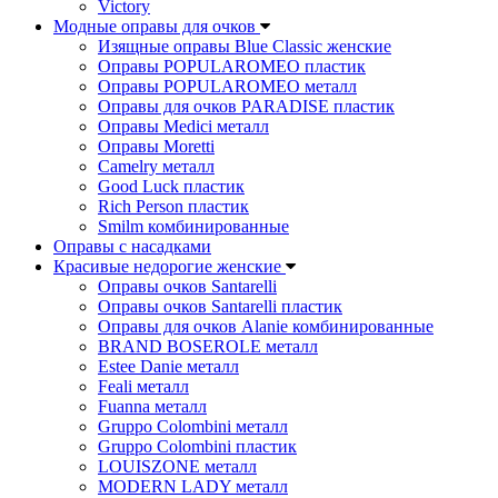
Victory
Модные оправы для очков
Изящные оправы Blue Classic женские
Оправы POPULAROMEO пластик
Оправы POPULAROMEO металл
Оправы для очков PARADISE пластик
Оправы Medici металл
Оправы Moretti
Camelry металл
Good Luck пластик
Rich Person пластик
Smilm комбинированные
Оправы с насадками
Красивые недорогие женские
Оправы очков Santarelli
Оправы очков Santarelli пластик
Оправы для очков Alanie комбинированные
BRAND BOSEROLE металл
Estee Danie металл
Feali металл
Fuanna металл
Gruppo Colombini металл
Gruppo Colombini пластик
LOUISZONE металл
MODERN LADY металл