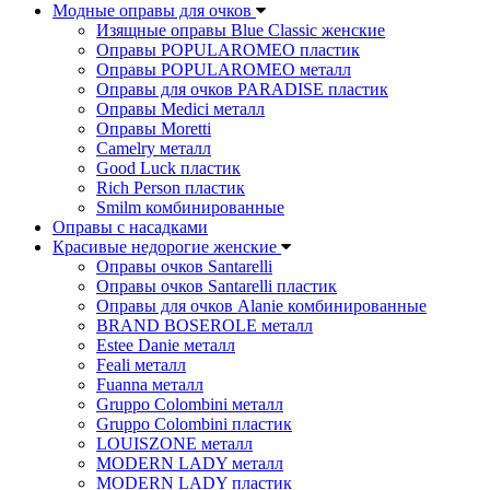
Модные оправы для очков
Изящные оправы Blue Classic женские
Оправы POPULAROMEO пластик
Оправы POPULAROMEO металл
Оправы для очков PARADISE пластик
Оправы Medici металл
Оправы Moretti
Camelry металл
Good Luck пластик
Rich Person пластик
Smilm комбинированные
Оправы с насадками
Красивые недорогие женские
Оправы очков Santarelli
Оправы очков Santarelli пластик
Оправы для очков Alanie комбинированные
BRAND BOSEROLE металл
Estee Danie металл
Feali металл
Fuanna металл
Gruppo Colombini металл
Gruppo Colombini пластик
LOUISZONE металл
MODERN LADY металл
MODERN LADY пластик