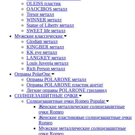
OLEISS пластик
QAOCIBOS металл
Tresor металл
WINNER металл
Statue of Liberty металл
SWEET life металл
Мужские классические
Glodiatr металл
KINGBER металл
KK eye металл
LANGKEY металл
Louis Juvenja металл
Rich Person металл
Оправы PolarOne
Оправы POLARONE металл
Оправы POLARONE пластик ацетат
Легкие оправы POLARONE гриламид
СОЛНЦЕЗАЩИТНЫЕ ОЧКИ
Солнцезащитные очки Romeo Popular
Женские металлические солнцезащитные
очки Romeo
Женские пластиковые солнцезащитные очки
Romeo
Мужские металлические солнцезащитные
очки Romeo