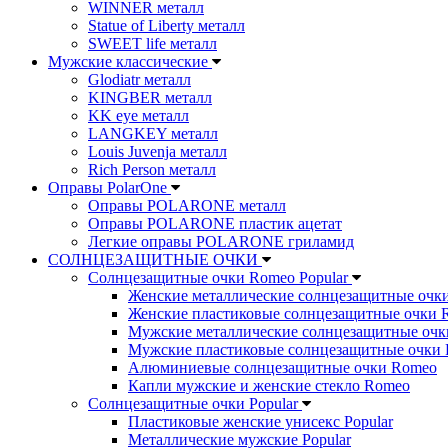
WINNER металл
Statue of Liberty металл
SWEET life металл
Мужские классические
Glodiatr металл
KINGBER металл
KK eye металл
LANGKEY металл
Louis Juvenja металл
Rich Person металл
Оправы PolarOne
Оправы POLARONE металл
Оправы POLARONE пластик ацетат
Легкие оправы POLARONE гриламид
СОЛНЦЕЗАЩИТНЫЕ ОЧКИ
Солнцезащитные очки Romeo Popular
Женские металлические солнцезащитные очк
Женские пластиковые солнцезащитные очки 
Мужские металлические солнцезащитные оч
Мужские пластиковые солнцезащитные очки
Алюминиевые солнцезащитные очки Romeo
Капли мужские и женские стекло Romeo
Солнцезащитные очки Popular
Пластиковые женские унисекс Popular
Металлические мужские Popular