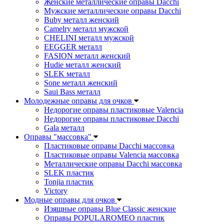
Женские металлические оправы Dacchi
Мужские металлические оправы Dacchi
Buby металл женский
Camelry металл мужской
CHELINI металл мужской
EEGGER металл
FASION металл женский
Hudie металл женский
SLEK металл
Sone металл женский
Saui Bass металл
Молодежные оправы для очков
Недорогие оправы пластиковые Valencia
Недорогие оправы пластиковые Dacchi
Gala металл
Оправы "массовка"
Пластиковые оправы Dacchi массовка
Пластиковые оправы Valencia массовка
Металлические оправы Dacchi массовка
SLEK пластик
Tonjia пластик
Victory
Модные оправы для очков
Изящные оправы Blue Classic женские
Оправы POPULAROMEO пластик