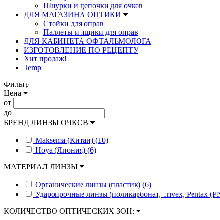
Шнурки и цепочки для очков
ДЛЯ МАГАЗИНА ОПТИКИ
Стойки для оправ
Паллеты и ящики для оправ
ДЛЯ КАБИНЕТА ОФТАЛЬМОЛОГА
ИЗГОТОВЛЕНИЕ ПО РЕЦЕПТУ
Хит продаж!
Temp
Фильтр
Цена
от
до
БРЕНД ЛИНЗЫ ОЧКОВ
Maksema (Китай) (10)
Hoya (Япония) (6)
МАТЕРИАЛ ЛИНЗЫ
Органические линзы (пластик) (6)
Ударопрочные линзы (поликарбонат, Trivex, Pentax (PN
КОЛИЧЕСТВО ОПТИЧЕСКИХ ЗОН: