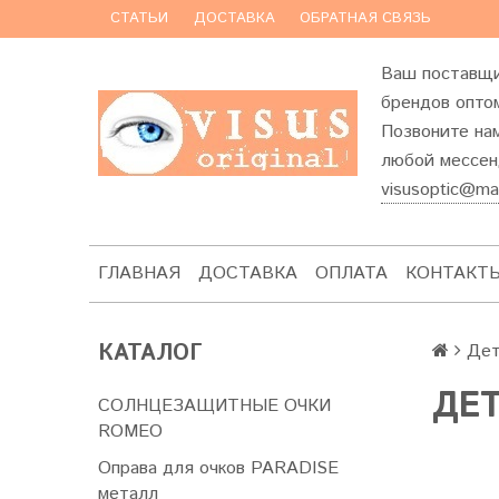
СТАТЬИ
ДОСТАВКА
ОБРАТНАЯ СВЯЗЬ
Ваш поставщи
брендов оптом
Позвоните на
любой мессенд
visusoptic@mai
ГЛАВНАЯ
ДОСТАВКА
ОПЛАТА
КОНТАКТ
КАТАЛОГ
Дет
ДЕ
СОЛНЦЕЗАЩИТНЫЕ ОЧКИ
ROMEO
Оправа для очков PARADISE
металл