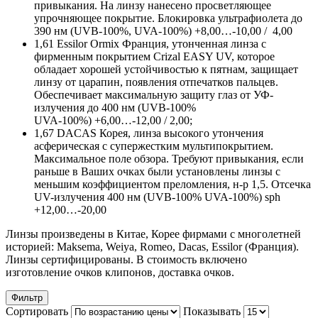
привыкания. На линзу нанесено просветляющее
упрочняющее покрытие. Блокировка ультрафиолета до
390 нм (UVB-100%, UVA-100%) +8,00…-10,00 / 4,00
1,61 Essilor Ormix Франция, утонченная линза с
фирменным покрытием Crizal EASY UV, которое
обладает хорошей устойчивостью к пятнам, защищает
линзу от царапин, появления отпечатков пальцев.
Обеспечивает максимальную защиту глаз от УФ-
излучения до 400 нм (UVB-100%
UVA-100%) +6,00…-12,00 / 2,00;
1,67 DACAS Корея, линза высокого утончения
асферическая с супержестким мультипокрытием.
Максимальное поле обзора. Требуют привыкания, если
раньше в Ваших очках были установлены линзы с
меньшим коэффициентом преломления, н-р 1,5. Отсечка
UV-излучения 400 нм (UVB-100% UVA-100%) sph
+12,00…-20,00
Линзы произведены в Китае, Корее фирмами с многолетней
историей: Maksema, Weiya, Romeo, Dacas, Essilor (Франция).
Линзы сертифицированы. В стоимость включено
изготовление очков клипонов, доставка очков.
Фильтр
Сортировать
Показывать