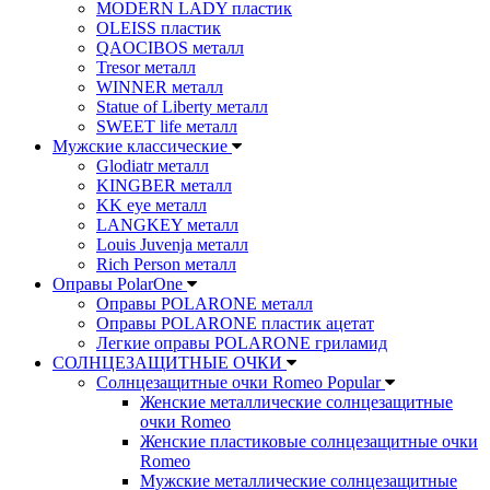
MODERN LADY пластик
OLEISS пластик
QAOCIBOS металл
Tresor металл
WINNER металл
Statue of Liberty металл
SWEET life металл
Мужские классические
Glodiatr металл
KINGBER металл
KK eye металл
LANGKEY металл
Louis Juvenja металл
Rich Person металл
Оправы PolarOne
Оправы POLARONE металл
Оправы POLARONE пластик ацетат
Легкие оправы POLARONE гриламид
СОЛНЦЕЗАЩИТНЫЕ ОЧКИ
Солнцезащитные очки Romeo Popular
Женские металлические солнцезащитные
очки Romeo
Женские пластиковые солнцезащитные очки
Romeo
Мужские металлические солнцезащитные