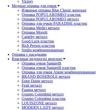
Victory
Модные оправы для очков
Изящные оправы Blue Classic женские
Оправы POPULAROMEO пластик
Оправы POPULAROMEO металл
Оправы для очков PARADISE пластик
Оправы Medici металл
Оправы Moretti
Camelry металл
Good Luck пластик
Rich Person пластик
Smilm комбинированные
Оправы с насадками
Красивые недорогие женские
Оправы очков Santarelli
Оправы очков Santarelli пластик
Оправы для очков Alanie комбинированные
BRAND BOSEROLE металл
Estee Danie металл
Feali металл
Fuanna металл
Gruppo Colombini металл
Gruppo Colombini пластик
LOUISZONE металл
MODERN LADY металл