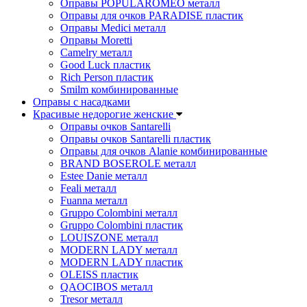
Оправы POPULAROMEO металл
Оправы для очков PARADISE пластик
Оправы Medici металл
Оправы Moretti
Camelry металл
Good Luck пластик
Rich Person пластик
Smilm комбинированные
Оправы с насадками
Красивые недорогие женские
Оправы очков Santarelli
Оправы очков Santarelli пластик
Оправы для очков Alanie комбинированные
BRAND BOSEROLE металл
Estee Danie металл
Feali металл
Fuanna металл
Gruppo Colombini металл
Gruppo Colombini пластик
LOUISZONE металл
MODERN LADY металл
MODERN LADY пластик
OLEISS пластик
QAOCIBOS металл
Tresor металл