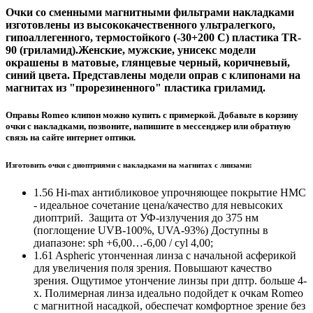
Очки со сменными магнитными фильтрами накладками
изготовлены из высококачественного ультралегкого,
гипоаллегенного, термостойкого (-30+200 С) пластика TR-
90 (гриламид).Женские, мужские, унисекс модели
окрашены в матовые, глянцевые черный, коричневый,
синий цвета. Представлены модели оправ с клипонами на
магнитах из "прорезиненного" пластика гриламид.
Оправы Romeo клипон можно купить с примеркой. Добавьте в корзину
очки с накладками, позвоните, напишите в мессенджер или обратную
связь на сайте интернет оптики.
Изготовить очки с диоптриями с накладками на магнитах с линзами:
1.56 Hi-max антибликовое упрочняющее покрытие HMC
- идеальное сочетание цена/качество для невысоких
диоптрий. Защита от УФ-излучения до 375 нм
(поглощение UVB-100%, UVA-93%) Доступны в
диапазоне: sph +6,00…-6,00 / cyl 4,00;
1.61 Aspheric утонченная линза с начальной асферикой
для увеличения поля зрения. Повышают качество
зрения. Ощутимое утончение линзы при дптр. больше 4-
х. Полимерная линза идеально подойдет к очкам Romeo
c магнитной насадкой, обеспечат комфортное зрение без