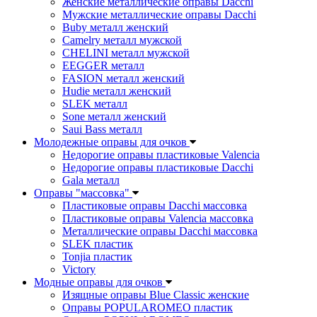
Женские металлические оправы Dacchi
Мужские металлические оправы Dacchi
Buby металл женский
Camelry металл мужской
CHELINI металл мужской
EEGGER металл
FASION металл женский
Hudie металл женский
SLEK металл
Sone металл женский
Saui Bass металл
Молодежные оправы для очков
Недорогие оправы пластиковые Valencia
Недорогие оправы пластиковые Dacchi
Gala металл
Оправы "массовка"
Пластиковые оправы Dacchi массовка
Пластиковые оправы Valencia массовка
Металлические оправы Dacchi массовка
SLEK пластик
Tonjia пластик
Victory
Модные оправы для очков
Изящные оправы Blue Classic женские
Оправы POPULAROMEO пластик