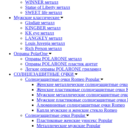
WINNER металл
Statue of Liberty металл
SWEET life металл
Мужские классические
Glodiatr металл
KINGBER металл
KK eye металл
LANGKEY металл
Louis Juvenja металл
Rich Person металл
Оправы PolarOne
Оправы POLARONE металл
Оправы POLARONE пластик ацетат
Легкие оправы POLARONE гриламид
СОЛНЦЕЗАЩИТНЫЕ ОЧКИ
Солнцезащитные очки Romeo Popular
Женские металлические солнцезащитные очк
Женские пластиковые солнцезащитные очки 
Мужские металлические солнцезащитные оч
Мужские пластиковые солнцезащитные очки
Алюминиевые солнцезащитные очки Romeo
Капли мужские и женские стекло Romeo
Солнцезащитные очки Popular
Пластиковые женские унисекс Popular
Металлические мужские Popular