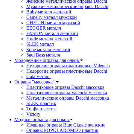
Женские металлические оправы Dacchi
Мужские металлические оправы Dacchi
Buby металл женский
Camelry металл мужской
CHELINI металл мужской
EEGGER металл
FASION металл женский
Hudie металл женский
SLEK металл
Sone металл женский
Saui Bass металл
Молодежные оправы для очков
Недорогие оправы пластиковые Valencia
Недорогие оправы пластиковые Dacchi
Gala металл
Оправы "массовка"
Пластиковые оправы Dacchi массовка
Пластиковые оправы Valencia массовка
Металлические оправы Dacchi массовка
SLEK пластик
Tonjia пластик
Victory
Модные оправы для очков
Изящные оправы Blue Classic женские
Оправы POPULAROMEO пластик