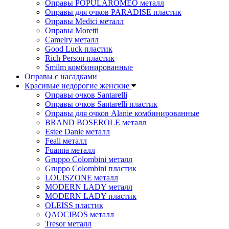
Оправы POPULAROMEO металл
Оправы для очков PARADISE пластик
Оправы Medici металл
Оправы Moretti
Camelry металл
Good Luck пластик
Rich Person пластик
Smilm комбинированные
Оправы с насадками
Красивые недорогие женские
Оправы очков Santarelli
Оправы очков Santarelli пластик
Оправы для очков Alanie комбинированные
BRAND BOSEROLE металл
Estee Danie металл
Feali металл
Fuanna металл
Gruppo Colombini металл
Gruppo Colombini пластик
LOUISZONE металл
MODERN LADY металл
MODERN LADY пластик
OLEISS пластик
QAOCIBOS металл
Tresor металл