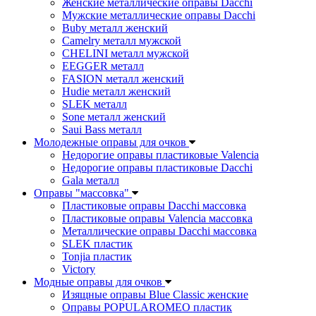
Женские металлические оправы Dacchi
Мужские металлические оправы Dacchi
Buby металл женский
Camelry металл мужской
CHELINI металл мужской
EEGGER металл
FASION металл женский
Hudie металл женский
SLEK металл
Sone металл женский
Saui Bass металл
Молодежные оправы для очков
Недорогие оправы пластиковые Valencia
Недорогие оправы пластиковые Dacchi
Gala металл
Оправы "массовка"
Пластиковые оправы Dacchi массовка
Пластиковые оправы Valencia массовка
Металлические оправы Dacchi массовка
SLEK пластик
Tonjia пластик
Victory
Модные оправы для очков
Изящные оправы Blue Classic женские
Оправы POPULAROMEO пластик