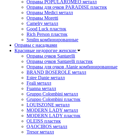
Оправы POPULAROMEO металл
Оправы для очков PARADISE пластик
Оправы Medici металл
Оправы Moretti
Camelry металл
Good Luck пластик
Rich Person пластик
Smilm комбинированные
Оправы с насадками
Красивые недорогие женские
Оправы очков Santarelli
Оправы очков Santarelli пластик
Оправы для очков Alanie комбинированные
BRAND BOSEROLE металл
Estee Danie металл
Feali металл
Fuanna металл
Gruppo Colombini металл
Gruppo Colombini пластик
LOUISZONE металл
MODERN LADY металл
MODERN LADY пластик
OLEISS пластик
QAOCIBOS металл
Tresor металл