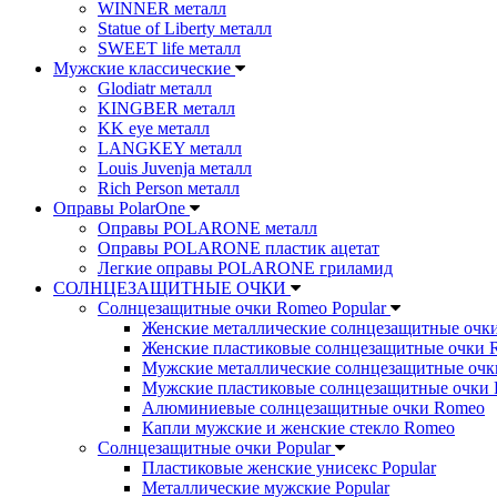
WINNER металл
Statue of Liberty металл
SWEET life металл
Мужские классические
Glodiatr металл
KINGBER металл
KK eye металл
LANGKEY металл
Louis Juvenja металл
Rich Person металл
Оправы PolarOne
Оправы POLARONE металл
Оправы POLARONE пластик ацетат
Легкие оправы POLARONE гриламид
СОЛНЦЕЗАЩИТНЫЕ ОЧКИ
Солнцезащитные очки Romeo Popular
Женские металлические солнцезащитные очк
Женские пластиковые солнцезащитные очки 
Мужские металлические солнцезащитные оч
Мужские пластиковые солнцезащитные очки
Алюминиевые солнцезащитные очки Romeo
Капли мужские и женские стекло Romeo
Солнцезащитные очки Popular
Пластиковые женские унисекс Popular
Металлические мужские Popular