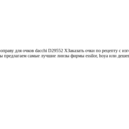
оправу для очков dacchi D29552 XЗаказать очки по рецепту с из
ы предлагаем самые лучшие линзы фирмы essilor, hoya или дешев