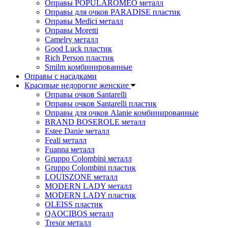
Оправы POPULAROMEO металл
Оправы для очков PARADISE пластик
Оправы Medici металл
Оправы Moretti
Camelry металл
Good Luck пластик
Rich Person пластик
Smilm комбинированные
Оправы с насадками
Красивые недорогие женские
Оправы очков Santarelli
Оправы очков Santarelli пластик
Оправы для очков Alanie комбинированные
BRAND BOSEROLE металл
Estee Danie металл
Feali металл
Fuanna металл
Gruppo Colombini металл
Gruppo Colombini пластик
LOUISZONE металл
MODERN LADY металл
MODERN LADY пластик
OLEISS пластик
QAOCIBOS металл
Tresor металл