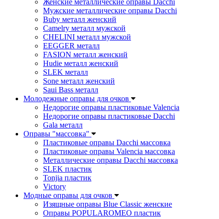
Женские металлические оправы Dacchi
Мужские металлические оправы Dacchi
Buby металл женский
Camelry металл мужской
CHELINI металл мужской
EEGGER металл
FASION металл женский
Hudie металл женский
SLEK металл
Sone металл женский
Saui Bass металл
Молодежные оправы для очков
Недорогие оправы пластиковые Valencia
Недорогие оправы пластиковые Dacchi
Gala металл
Оправы "массовка"
Пластиковые оправы Dacchi массовка
Пластиковые оправы Valencia массовка
Металлические оправы Dacchi массовка
SLEK пластик
Tonjia пластик
Victory
Модные оправы для очков
Изящные оправы Blue Classic женские
Оправы POPULAROMEO пластик