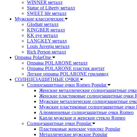
WINNER металл
Statue of Liberty металл
SWEET life металл
Мужские классические
Glodiatr металл
KINGBER металл
KK eye металл
LANGKEY металл
Louis Juvenja металл
Rich Person металл
Оправы PolarOne
Оправы POLARONE металл
Оправы POLARONE пластик ацетат
Легкие оправы POLARONE гриламид
СОЛНЦЕЗАЩИТНЫЕ ОЧКИ
Солнцезащитные очки Romeo Popular
Женские металлические солнцезащитные очк
Женские пластиковые солнцезащитные очки 
Мужские металлические солнцезащитные оч
Мужские пластиковые солнцезащитные очки
Алюминиевые солнцезащитные очки Romeo
Капли мужские и женские стекло Romeo
Солнцезащитные очки Popular
Пластиковые женские унисекс Popular
Металлические мужские Popular