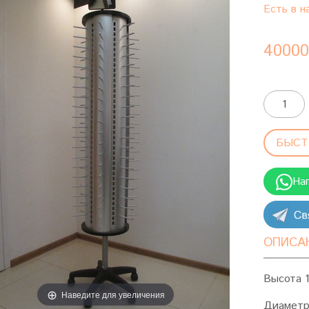
Есть в н
40000
БЫСТ
На
ОПИСА
Высота 1
Наведите для увеличения
Диаметр