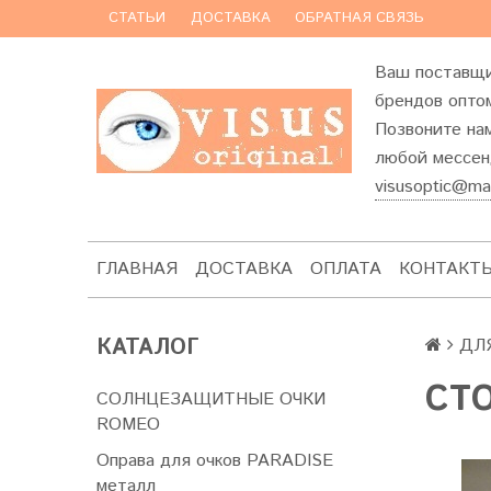
СТАТЬИ
ДОСТАВКА
ОБРАТНАЯ СВЯЗЬ
Ваш поставщи
брендов оптом
Позвоните на
любой мессенд
visusoptic@mai
ГЛАВНАЯ
ДОСТАВКА
ОПЛАТА
КОНТАКТ
КАТАЛОГ
ДЛ
СТО
СОЛНЦЕЗАЩИТНЫЕ ОЧКИ
ROMEO
Оправа для очков PARADISE
металл