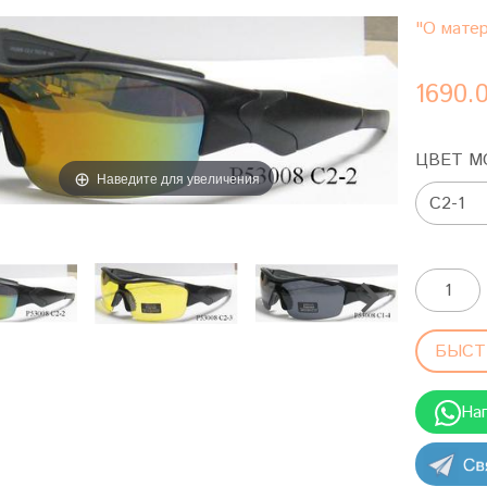
"О матер
1690.
ЦВЕТ М
Наведите для увеличения
БЫСТ
На