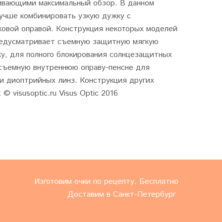
ивающими максимальный обзор. В данном
учше комбинировать узкую дужку с
ковой оправой. Конструкция некоторых моделей
редусматривает съемную защитную мягкую
ку, для полного блокирования солнцезащитных
 съемную внутреннюю оправу-пенсне для
и диоптрийных линз. Конструкция других
 © visusoptic.ru Visus Optic 2016
Изготовим очки по рецепту. Бесплатно
Доставим в Санкт-Петербург