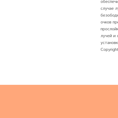
обеспеч
случае л
безобод
очков п
прослой
лучей и
установк
Copyright