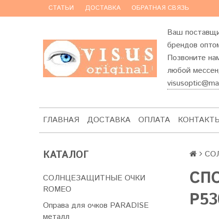
СТАТЬИ
ДОСТАВКА
ОБРАТНАЯ СВЯЗЬ
Ваш поставщи
брендов оптом
Позвоните на
любой мессенд
visusoptic@mai
ГЛАВНАЯ
ДОСТАВКА
ОПЛАТА
КОНТАКТ
КАТАЛОГ
СО
СП
СОЛНЦЕЗАЩИТНЫЕ ОЧКИ
ROMEO
P53
Оправа для очков PARADISE
металл