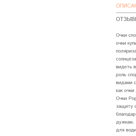
ОПИСА
ОТЗЫВЫ
Очки спо
очки куп
поляриз
солнцез
видеть в
роль спо
видами с
как очки
Очки Po
защиту о
благода
дужкам. 
для вод