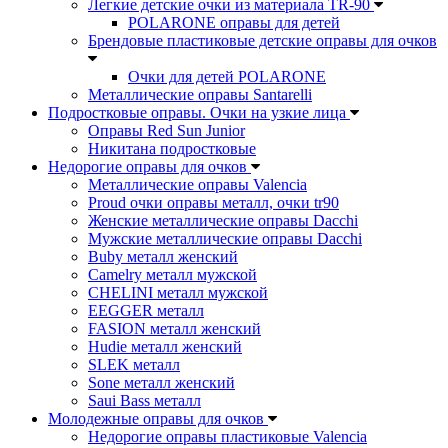
Легкие детские очки из материала TR-90
POLARONE оправы для детей
Брендовые пластиковые детские оправы для очков
Очки для детей POLARONE
Металлические оправы Santarelli
Подростковые оправы. Очки на узкие лица
Оправы Red Sun Junior
Никитана подростковые
Недорогие оправы для очков
Металлические оправы Valencia
Proud очки оправы металл, очки tr90
Женские металлические оправы Dacchi
Мужские металлические оправы Dacchi
Buby металл женский
Camelry металл мужской
CHELINI металл мужской
EEGGER металл
FASION металл женский
Hudie металл женский
SLEK металл
Sone металл женский
Saui Bass металл
Молодежные оправы для очков
Недорогие оправы пластиковые Valencia