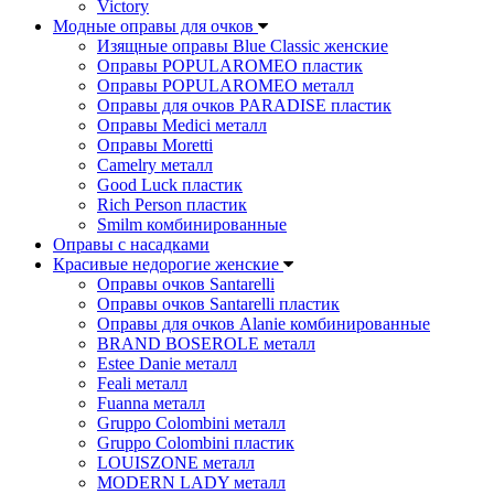
Victory
Модные оправы для очков
Изящные оправы Blue Classic женские
Оправы POPULAROMEO пластик
Оправы POPULAROMEO металл
Оправы для очков PARADISE пластик
Оправы Medici металл
Оправы Moretti
Camelry металл
Good Luck пластик
Rich Person пластик
Smilm комбинированные
Оправы с насадками
Красивые недорогие женские
Оправы очков Santarelli
Оправы очков Santarelli пластик
Оправы для очков Alanie комбинированные
BRAND BOSEROLE металл
Estee Danie металл
Feali металл
Fuanna металл
Gruppo Colombini металл
Gruppo Colombini пластик
LOUISZONE металл
MODERN LADY металл