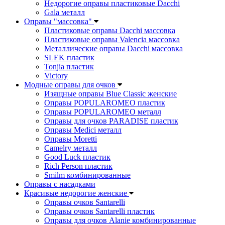
Недорогие оправы пластиковые Dacchi
Gala металл
Оправы "массовка"
Пластиковые оправы Dacchi массовка
Пластиковые оправы Valencia массовка
Металлические оправы Dacchi массовка
SLEK пластик
Tonjia пластик
Victory
Модные оправы для очков
Изящные оправы Blue Classic женские
Оправы POPULAROMEO пластик
Оправы POPULAROMEO металл
Оправы для очков PARADISE пластик
Оправы Medici металл
Оправы Moretti
Camelry металл
Good Luck пластик
Rich Person пластик
Smilm комбинированные
Оправы с насадками
Красивые недорогие женские
Оправы очков Santarelli
Оправы очков Santarelli пластик
Оправы для очков Alanie комбинированные