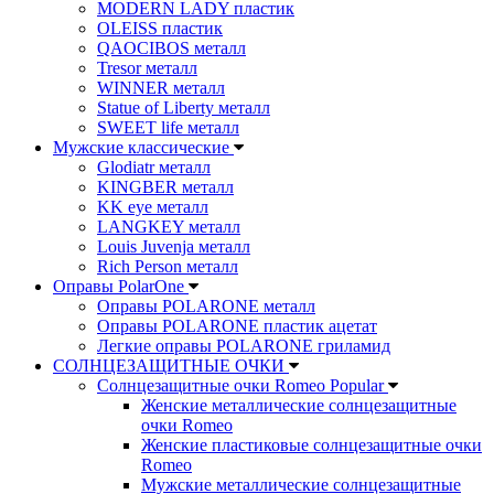
MODERN LADY пластик
OLEISS пластик
QAOCIBOS металл
Tresor металл
WINNER металл
Statue of Liberty металл
SWEET life металл
Мужские классические
Glodiatr металл
KINGBER металл
KK eye металл
LANGKEY металл
Louis Juvenja металл
Rich Person металл
Оправы PolarOne
Оправы POLARONE металл
Оправы POLARONE пластик ацетат
Легкие оправы POLARONE гриламид
СОЛНЦЕЗАЩИТНЫЕ ОЧКИ
Солнцезащитные очки Romeo Popular
Женские металлические солнцезащитные
очки Romeo
Женские пластиковые солнцезащитные очки
Romeo
Мужские металлические солнцезащитные