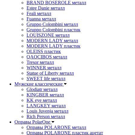
BRAND BOSEROLE металл
Estee Danie металл
Feali металл
Fuanna металл
Gruppo Colombini металл
Gruppo Colombini пластик
LOUISZONE металл
MODERN LADY металл
MODERN LADY пластик
OLEISS пластик
QAOCIBOS металл
Tresor металл
WINNER металл
Statue of Liberty металл
SWEET life металл
Мужские классические
Glodiatr металл
KINGBER металл
KK eye металл
LANGKEY металл
Louis Juvenja металл
Rich Person металл
Оправы PolarOne
Оправы POLARONE металл
Оправы POLARONE пластик ацетат