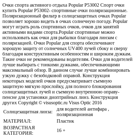
Очки спорта активного отдыха Popular P53002 Спорт очки
купить Popular P53002- спортивные очки поляризационные.
Поляризационный фильтр в солнцезащитных очках Popular
позволяет хорошо видеть в очках солнечную погоду. Popular
могут играть роль спортивных очков, очков для занятий
активными видами спорта.Popular спортивные можно
использовать как очки для рыбалки благодаря линзам с
поляризацией. Очки Popular для спорта обеспечивают
хорошую защиту от солнечных UV400 лучей сбоку и сверху
благодаря конструктивным особенностям и широким дужкам.
Такие очки не рекомендованы водителям. Очки для водителей
лучше выбирать с тонкими дужками, обеспечивающими
максимальный обзор. В данном случае лучше комбинировать
узкую дужку с безободковой оправой. Конструкция
некоторых моделей очков предусматривает съемную
защитную мягкую прослойку, для полного блокирования
солнцезащитных лучей и съемную внутреннюю оправу-
пенсне для установки диоптрийных линз. Конструкция
других Copyright © visusoptic.ru Visus Optic 2016
для водителей антифара ,
Солнцезащитная линза:
поляризационная
МАТЕРИАЛ:
Пластик
ВОЗРАСТНАЯ
16 +
КАТЕГОРИЯ: