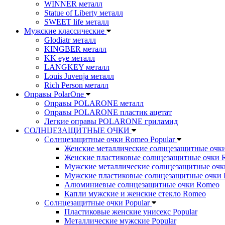
WINNER металл
Statue of Liberty металл
SWEET life металл
Мужские классические
Glodiatr металл
KINGBER металл
KK eye металл
LANGKEY металл
Louis Juvenja металл
Rich Person металл
Оправы PolarOne
Оправы POLARONE металл
Оправы POLARONE пластик ацетат
Легкие оправы POLARONE гриламид
СОЛНЦЕЗАЩИТНЫЕ ОЧКИ
Солнцезащитные очки Romeo Popular
Женские металлические солнцезащитные очк
Женские пластиковые солнцезащитные очки 
Мужские металлические солнцезащитные оч
Мужские пластиковые солнцезащитные очки
Алюминиевые солнцезащитные очки Romeo
Капли мужские и женские стекло Romeo
Солнцезащитные очки Popular
Пластиковые женские унисекс Popular
Металлические мужские Popular