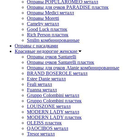
Оправы POPULAROMEO металл
Оправы для очков PARADISE пластик
Оправы Medici металл
Оправы Moretti
Camelry металл
Good Luck пластик
Rich Person пластик
Smilm комбинированные
Оправы с насадками
Красивые недорогие женские
Оправы очков Santarelli
Оправы очков Santarelli пластик
Оправы для очков Alanie комбинированные
BRAND BOSEROLE металл
Estee Danie металл
Feali металл
Fuanna металл
Gruppo Colombini металл
Gruppo Colombini пластик
LOUISZONE металл
MODERN LADY металл
MODERN LADY пластик
OLEISS пластик
QAOCIBOS металл
Tresor металл