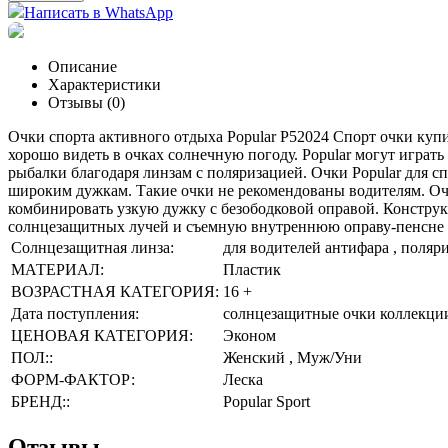
Написать в WhatsApp
Описание
Характеристики
Отзывы (0)
Очки спорта активного отдыха Popular P52024 Спорт очки куп
хорошо видеть в очках солнечную погоду. Popular могут играт
рыбалки благодаря линзам с поляризацией. Очки Popular для 
широким дужкам. Такие очки не рекомендованы водителям. Оч
комбинировать узкую дужку с безободковой оправой. Констру
солнцезащитных лучей и съемную внутреннюю оправу-пенсне для
Солнцезащитная линза:
для водителей антифара , поляр
МАТЕРИАЛ:
Пластик
ВОЗРАСТНАЯ КАТЕГОРИЯ:
16 +
Дата поступления:
солнцезащитные очки коллекци
ЦЕНОВАЯ КАТЕГОРИЯ:
Эконом
ПОЛ::
Женский , Муж/Уни
ФОРМ-ФАКТОР:
Леска
БРЕНД::
Popular Sport
Отзывы