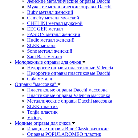
Женские металлические оправы Dacchi
Мужские металлические оправы Dacchi
Buby металл женский
Camelry металл мужской
CHELINI металл мужской
EEGGER металл
FASION металл женский
Hudie металл женский
SLEK металл
Sone металл женский
Saui Bass металл
Молодежные оправы для очков
Недорогие оправы пластиковые Valencia
Недорогие оправы пластиковые Dacchi
Gala металл
Оправы "массовка"
Пластиковые оправы Dacchi массовка
Пластиковые оправы Valencia массовка
Металлические оправы Dacchi массовка
SLEK пластик
Tonjia пластик
Victory
Модные оправы для очков
Изящные оправы Blue Classic женские
Оправы POPULAROMEO пластик