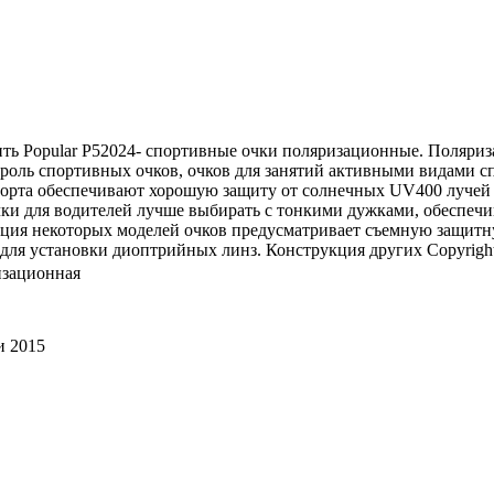
ить Popular P52024- спортивные очки поляризационные. Поляри
ь роль спортивных очков, очков для занятий активными видами с
спорта обеспечивают хорошую защиту от солнечных UV400 лучей 
ки для водителей лучше выбирать с тонкими дужками, обеспеч
кция некоторых моделей очков предусматривает съемную защитн
 установки диоптрийных линз. Конструкция других Copyright © 
изационная
и 2015