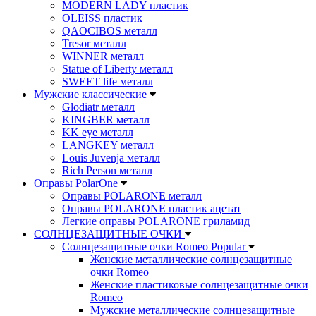
MODERN LADY пластик
OLEISS пластик
QAOCIBOS металл
Tresor металл
WINNER металл
Statue of Liberty металл
SWEET life металл
Мужские классические
Glodiatr металл
KINGBER металл
KK eye металл
LANGKEY металл
Louis Juvenja металл
Rich Person металл
Оправы PolarOne
Оправы POLARONE металл
Оправы POLARONE пластик ацетат
Легкие оправы POLARONE гриламид
СОЛНЦЕЗАЩИТНЫЕ ОЧКИ
Солнцезащитные очки Romeo Popular
Женские металлические солнцезащитные
очки Romeo
Женские пластиковые солнцезащитные очки
Romeo
Мужские металлические солнцезащитные