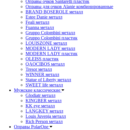
Оправы очков Santarelli пластик
Оправы для очков Alanie комбинированные
BRAND BOSEROLE металл
Estee Danie металл
Feali металл
Fuanna металл
Gruppo Colombini металл
Gruppo Colombini пластик
LOUISZONE металл
MODERN LADY металл
MODERN LADY пластик
OLEISS пластик
QAOCIBOS металл
Tresor металл
WINNER металл
Statue of Liberty металл
SWEET life металл
Мужские классические
Glodiatr металл
KINGBER металл
KK eye металл
LANGKEY металл
Louis Juvenja металл
Rich Person металл
Оправы PolarOne