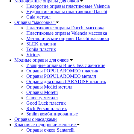
Молодежные оправы для очков
Недорогие оправы пластиковые Valencia
Недорогие оправы пластиковые Dacchi
Gala металл
Оправы "массовка"
Пластиковые оправы Dacchi массовка
Пластиковые оправы Valencia массовка
Металлические оправы Dacchi массовка
SLEK пластик
Tonjia пластик
Victory
Модные оправы для очков
Изящные оправы Blue Classic женские
Оправы POPULAROMEO пластик
Оправы POPULAROMEO металл
Оправы для очков PARADISE пластик
Оправы Medici металл
Оправы Moretti
Camelry металл
Good Luck пластик
Rich Person пластик
Smilm комбинированные
Оправы с насадками
Красивые недорогие женские
Оправы очков Santarelli