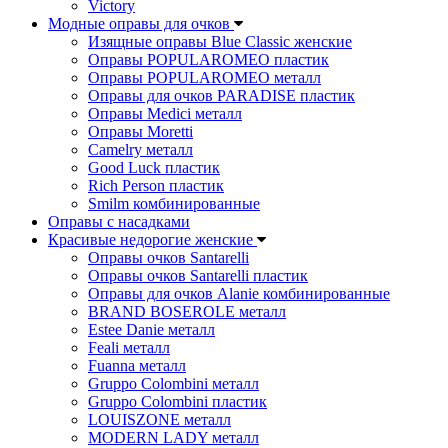
Victory
Модные оправы для очков
Изящные оправы Blue Classic женские
Оправы POPULAROMEO пластик
Оправы POPULAROMEO металл
Оправы для очков PARADISE пластик
Оправы Medici металл
Оправы Moretti
Camelry металл
Good Luck пластик
Rich Person пластик
Smilm комбинированные
Оправы с насадками
Красивые недорогие женские
Оправы очков Santarelli
Оправы очков Santarelli пластик
Оправы для очков Alanie комбинированные
BRAND BOSEROLE металл
Estee Danie металл
Feali металл
Fuanna металл
Gruppo Colombini металл
Gruppo Colombini пластик
LOUISZONE металл
MODERN LADY металл