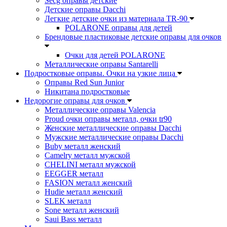
Secg оправы детские
Детские оправы Dacchi
Легкие детские очки из материала TR-90
POLARONE оправы для детей
Брендовые пластиковые детские оправы для очков
Очки для детей POLARONE
Металлические оправы Santarelli
Подростковые оправы. Очки на узкие лица
Оправы Red Sun Junior
Никитана подростковые
Недорогие оправы для очков
Металлические оправы Valencia
Proud очки оправы металл, очки tr90
Женские металлические оправы Dacchi
Мужские металлические оправы Dacchi
Buby металл женский
Camelry металл мужской
CHELINI металл мужской
EEGGER металл
FASION металл женский
Hudie металл женский
SLEK металл
Sone металл женский
Saui Bass металл