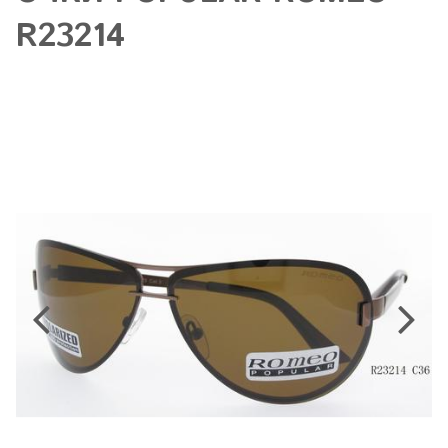
R23214