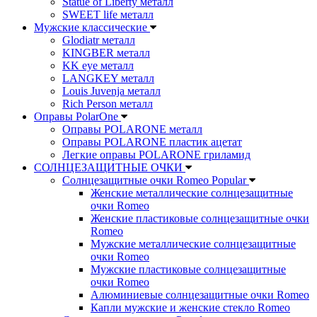
Statue of Liberty металл
SWEET life металл
Мужские классические
Glodiatr металл
KINGBER металл
KK eye металл
LANGKEY металл
Louis Juvenja металл
Rich Person металл
Оправы PolarOne
Оправы POLARONE металл
Оправы POLARONE пластик ацетат
Легкие оправы POLARONE гриламид
СОЛНЦЕЗАЩИТНЫЕ ОЧКИ
Солнцезащитные очки Romeo Popular
Женские металлические солнцезащитные
очки Romeo
Женские пластиковые солнцезащитные очки
Romeo
Мужские металлические солнцезащитные
очки Romeo
Мужские пластиковые солнцезащитные
очки Romeo
Алюминиевые солнцезащитные очки Romeo
Капли мужские и женские стекло Romeo