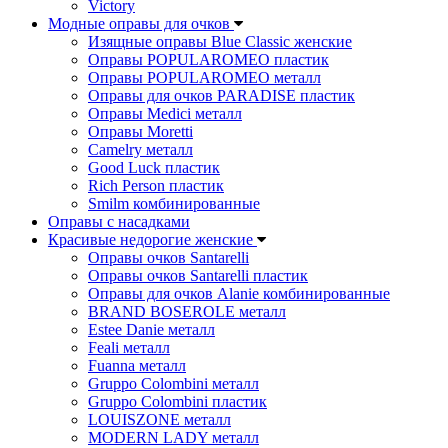
Victory
Модные оправы для очков
Изящные оправы Blue Classic женские
Оправы POPULAROMEO пластик
Оправы POPULAROMEO металл
Оправы для очков PARADISE пластик
Оправы Medici металл
Оправы Moretti
Camelry металл
Good Luck пластик
Rich Person пластик
Smilm комбинированные
Оправы с насадками
Красивые недорогие женские
Оправы очков Santarelli
Оправы очков Santarelli пластик
Оправы для очков Alanie комбинированные
BRAND BOSEROLE металл
Estee Danie металл
Feali металл
Fuanna металл
Gruppo Colombini металл
Gruppo Colombini пластик
LOUISZONE металл
MODERN LADY металл