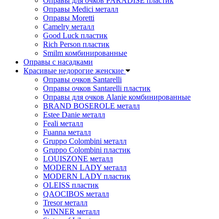
Оправы для очков PARADISE пластик
Оправы Medici металл
Оправы Moretti
Camelry металл
Good Luck пластик
Rich Person пластик
Smilm комбинированные
Оправы с насадками
Красивые недорогие женские
Оправы очков Santarelli
Оправы очков Santarelli пластик
Оправы для очков Alanie комбинированные
BRAND BOSEROLE металл
Estee Danie металл
Feali металл
Fuanna металл
Gruppo Colombini металл
Gruppo Colombini пластик
LOUISZONE металл
MODERN LADY металл
MODERN LADY пластик
OLEISS пластик
QAOCIBOS металл
Tresor металл
WINNER металл