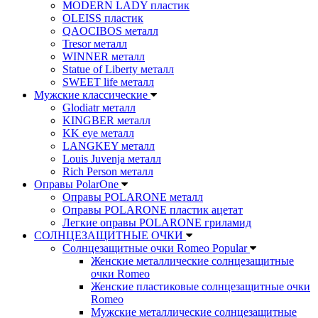
MODERN LADY пластик
OLEISS пластик
QAOCIBOS металл
Tresor металл
WINNER металл
Statue of Liberty металл
SWEET life металл
Мужские классические
Glodiatr металл
KINGBER металл
KK eye металл
LANGKEY металл
Louis Juvenja металл
Rich Person металл
Оправы PolarOne
Оправы POLARONE металл
Оправы POLARONE пластик ацетат
Легкие оправы POLARONE гриламид
СОЛНЦЕЗАЩИТНЫЕ ОЧКИ
Солнцезащитные очки Romeo Popular
Женские металлические солнцезащитные
очки Romeo
Женские пластиковые солнцезащитные очки
Romeo
Мужские металлические солнцезащитные