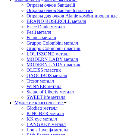
Оправы очков Santarelli
Оправы очков Santarelli пластик
Оправы для очков Alanie комбинированные
BRAND BOSEROLE металл
Estee Danie металл
Feali металл
Fuanna металл
Gruppo Colombini металл
Gruppo Colombini пластик
LOUISZONE металл
MODERN LADY металл
MODERN LADY пластик
OLEISS пластик
QAOCIBOS металл
Tresor металл
WINNER металл
Statue of Liberty металл
SWEET life металл
Мужские классические
Glodiatr металл
KINGBER металл
KK eye металл
LANGKEY металл
Louis Juvenja металл