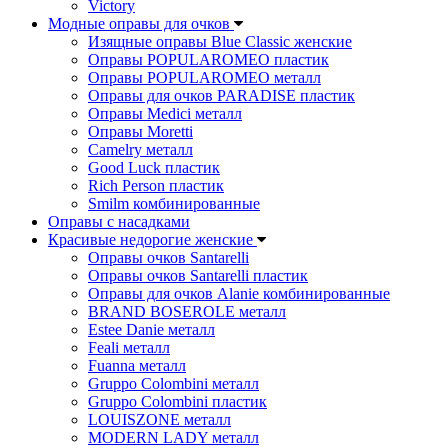
Victory
Модные оправы для очков
Изящные оправы Blue Classic женские
Оправы POPULAROMEO пластик
Оправы POPULAROMEO металл
Оправы для очков PARADISE пластик
Оправы Medici металл
Оправы Moretti
Camelry металл
Good Luck пластик
Rich Person пластик
Smilm комбинированные
Оправы с насадками
Красивые недорогие женские
Оправы очков Santarelli
Оправы очков Santarelli пластик
Оправы для очков Alanie комбинированные
BRAND BOSEROLE металл
Estee Danie металл
Feali металл
Fuanna металл
Gruppo Colombini металл
Gruppo Colombini пластик
LOUISZONE металл
MODERN LADY металл