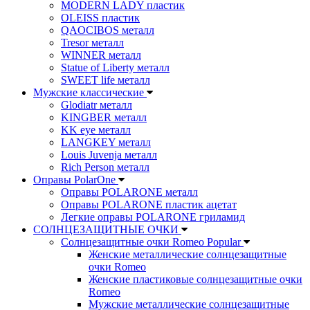
MODERN LADY пластик
OLEISS пластик
QAOCIBOS металл
Tresor металл
WINNER металл
Statue of Liberty металл
SWEET life металл
Мужские классические
Glodiatr металл
KINGBER металл
KK eye металл
LANGKEY металл
Louis Juvenja металл
Rich Person металл
Оправы PolarOne
Оправы POLARONE металл
Оправы POLARONE пластик ацетат
Легкие оправы POLARONE гриламид
СОЛНЦЕЗАЩИТНЫЕ ОЧКИ
Солнцезащитные очки Romeo Popular
Женские металлические солнцезащитные
очки Romeo
Женские пластиковые солнцезащитные очки
Romeo
Мужские металлические солнцезащитные