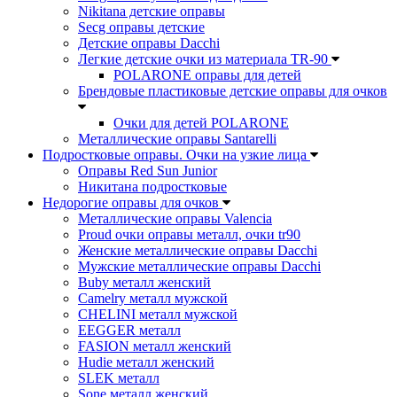
Nikitana детские оправы
Secg оправы детские
Детские оправы Dacchi
Легкие детские очки из материала TR-90
POLARONE оправы для детей
Брендовые пластиковые детские оправы для очков
Очки для детей POLARONE
Металлические оправы Santarelli
Подростковые оправы. Очки на узкие лица
Оправы Red Sun Junior
Никитана подростковые
Недорогие оправы для очков
Металлические оправы Valencia
Proud очки оправы металл, очки tr90
Женские металлические оправы Dacchi
Мужские металлические оправы Dacchi
Buby металл женский
Camelry металл мужской
CHELINI металл мужской
EEGGER металл
FASION металл женский
Hudie металл женский
SLEK металл
Sone металл женский