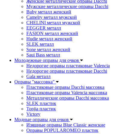
Женские металлические оправы Dacchi
Мужские металлические оправы Dacchi
Buby металл женский
Camelry металл мужской
CHELINI металл мужской
EEGGER металл
FASION металл женский
Hudie металл женский
SLEK металл
Sone металл женский
Saui Bass металл
Молодежные оправы для очков
Недорогие оправы пластиковые Valencia
Недорогие оправы пластиковые Dacchi
Gala металл
Оправы "массовка"
Пластиковые оправы Dacchi массовка
Пластиковые оправы Valencia массовка
Металлические оправы Dacchi массовка
SLEK пластик
Tonjia пластик
Victory
Модные оправы для очков
Изящные оправы Blue Classic женские
Оправы POPULAROMEO пластик