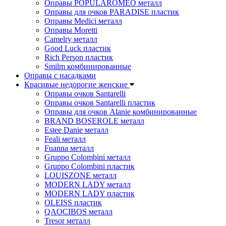
Оправы POPULAROMEO металл
Оправы для очков PARADISE пластик
Оправы Medici металл
Оправы Moretti
Camelry металл
Good Luck пластик
Rich Person пластик
Smilm комбинированные
Оправы с насадками
Красивые недорогие женские
Оправы очков Santarelli
Оправы очков Santarelli пластик
Оправы для очков Alanie комбинированные
BRAND BOSEROLE металл
Estee Danie металл
Feali металл
Fuanna металл
Gruppo Colombini металл
Gruppo Colombini пластик
LOUISZONE металл
MODERN LADY металл
MODERN LADY пластик
OLEISS пластик
QAOCIBOS металл
Tresor металл