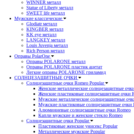
WINNER металл
Statue of Liberty металл
SWEET life металл
Мужские классические
Glodiatr металл
KINGBER металл
KK eye металл
LANGKEY металл
Louis Juvenja металл
Rich Person металл
Оправы PolarOne
Оправы POLARONE металл
Оправы POLARONE пластик ацетат
Легкие оправы POLARONE гриламид
СОЛНЦЕЗАЩИТНЫЕ ОЧКИ
Солнцезащитные очки Romeo Popular
Женские металлические солнцезащитные очк
Женские пластиковые солнцезащитные очки 
Мужские металлические солнцезащитные оч
Мужские пластиковые солнцезащитные очки
Алюминиевые солнцезащитные очки Romeo
Капли мужские и женские стекло Romeo
Солнцезащитные очки Popular
Пластиковые женские унисекс Popular
Металлические мужские Popular