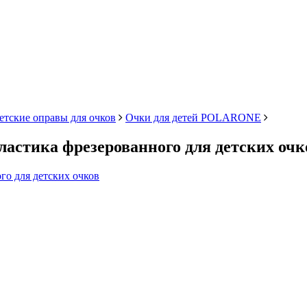
етские оправы для очков
Очки для детей POLARONE
ластика фрезерованного для детских очк