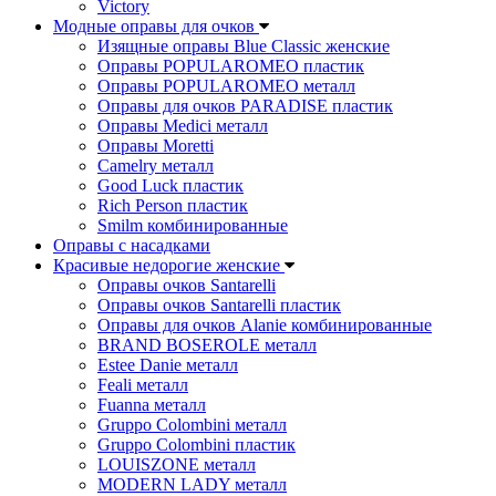
Victory
Модные оправы для очков
Изящные оправы Blue Classic женские
Оправы POPULAROMEO пластик
Оправы POPULAROMEO металл
Оправы для очков PARADISE пластик
Оправы Medici металл
Оправы Moretti
Camelry металл
Good Luck пластик
Rich Person пластик
Smilm комбинированные
Оправы с насадками
Красивые недорогие женские
Оправы очков Santarelli
Оправы очков Santarelli пластик
Оправы для очков Alanie комбинированные
BRAND BOSEROLE металл
Estee Danie металл
Feali металл
Fuanna металл
Gruppo Colombini металл
Gruppo Colombini пластик
LOUISZONE металл
MODERN LADY металл