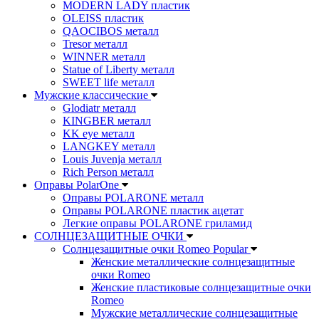
MODERN LADY пластик
OLEISS пластик
QAOCIBOS металл
Tresor металл
WINNER металл
Statue of Liberty металл
SWEET life металл
Мужские классические
Glodiatr металл
KINGBER металл
KK eye металл
LANGKEY металл
Louis Juvenja металл
Rich Person металл
Оправы PolarOne
Оправы POLARONE металл
Оправы POLARONE пластик ацетат
Легкие оправы POLARONE гриламид
СОЛНЦЕЗАЩИТНЫЕ ОЧКИ
Солнцезащитные очки Romeo Popular
Женские металлические солнцезащитные
очки Romeo
Женские пластиковые солнцезащитные очки
Romeo
Мужские металлические солнцезащитные