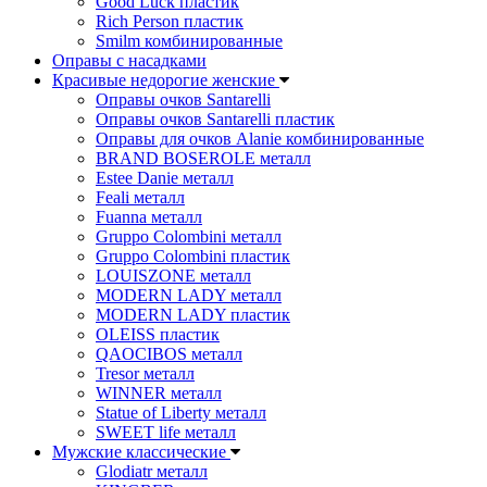
Good Luck пластик
Rich Person пластик
Smilm комбинированные
Оправы с насадками
Красивые недорогие женские
Оправы очков Santarelli
Оправы очков Santarelli пластик
Оправы для очков Alanie комбинированные
BRAND BOSEROLE металл
Estee Danie металл
Feali металл
Fuanna металл
Gruppo Colombini металл
Gruppo Colombini пластик
LOUISZONE металл
MODERN LADY металл
MODERN LADY пластик
OLEISS пластик
QAOCIBOS металл
Tresor металл
WINNER металл
Statue of Liberty металл
SWEET life металл
Мужские классические
Glodiatr металл