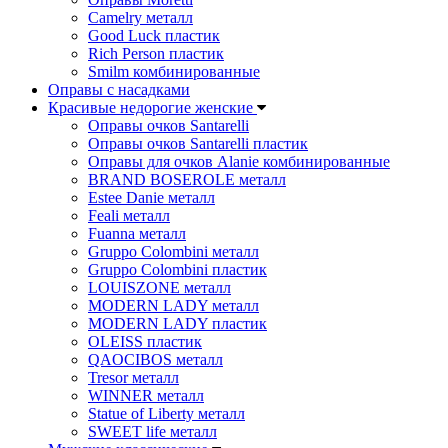
Camelry металл
Good Luck пластик
Rich Person пластик
Smilm комбинированные
Оправы с насадками
Красивые недорогие женские
Оправы очков Santarelli
Оправы очков Santarelli пластик
Оправы для очков Alanie комбинированные
BRAND BOSEROLE металл
Estee Danie металл
Feali металл
Fuanna металл
Gruppo Colombini металл
Gruppo Colombini пластик
LOUISZONE металл
MODERN LADY металл
MODERN LADY пластик
OLEISS пластик
QAOCIBOS металл
Tresor металл
WINNER металл
Statue of Liberty металл
SWEET life металл