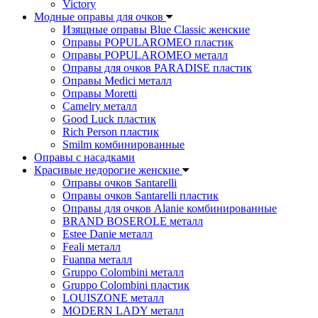
Victory
Модные оправы для очков
Изящные оправы Blue Classic женские
Оправы POPULAROMEO пластик
Оправы POPULAROMEO металл
Оправы для очков PARADISE пластик
Оправы Medici металл
Оправы Moretti
Camelry металл
Good Luck пластик
Rich Person пластик
Smilm комбинированные
Оправы с насадками
Красивые недорогие женские
Оправы очков Santarelli
Оправы очков Santarelli пластик
Оправы для очков Alanie комбинированные
BRAND BOSEROLE металл
Estee Danie металл
Feali металл
Fuanna металл
Gruppo Colombini металл
Gruppo Colombini пластик
LOUISZONE металл
MODERN LADY металл