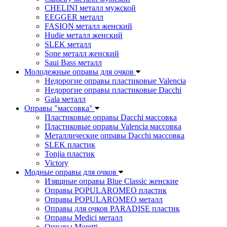
CHELINI металл мужской
EEGGER металл
FASION металл женский
Hudie металл женский
SLEK металл
Sone металл женский
Saui Bass металл
Молодежные оправы для очков
Недорогие оправы пластиковые Valencia
Недорогие оправы пластиковые Dacchi
Gala металл
Оправы "массовка"
Пластиковые оправы Dacchi массовка
Пластиковые оправы Valencia массовка
Металлические оправы Dacchi массовка
SLEK пластик
Tonjia пластик
Victory
Модные оправы для очков
Изящные оправы Blue Classic женские
Оправы POPULAROMEO пластик
Оправы POPULAROMEO металл
Оправы для очков PARADISE пластик
Оправы Medici металл
Оправы Moretti