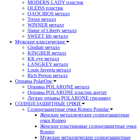
MODERN LADY пластик
OLEISS пластик
QAOCIBOS металл
Tresor металл
WINNER металл
Statue of Liberty металл
SWEET life металл
Мужские классические
Glodiatr металл
KINGBER металл
KK eye металл
LANGKEY металл
Louis Juvenja металл
Rich Person металл
Оправы PolarOne
Оправы POLARONE металл
Оправы POLARONE пластик ацетат
Легкие оправы POLARONE гриламид
СОЛНЦЕЗАЩИТНЫЕ ОЧКИ
Солнцезащитные очки Romeo Popular
Женские металлические солнцезащитные
очки Romeo
Женские пластиковые солнцезащитные очки
Romeo
Мужские металлические солнцезащитные