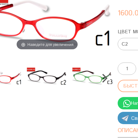
1600.
ЦВЕТ М
Наведите для увеличения
БЫСТ
На
ОПИСА