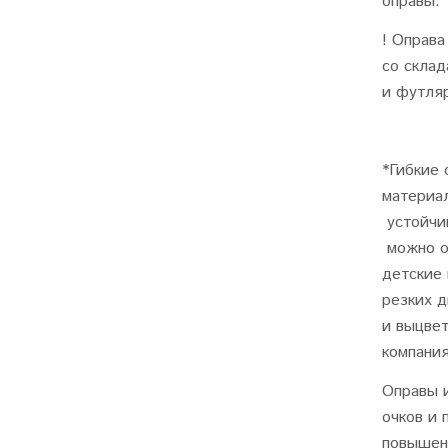
оправы.
! Оправа
со склад
и футляр
*Гибкие 
материал
устойчив
можно ос
детские
резких 
и выцвет
компания
Оправы 
очков и
повышен