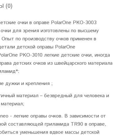
 (0)
етские очки в оправе PolarOne PKO-3003
 очки для зрения изготовлены по высшему
 Опыт по производству очков применен в
детали детской оправы PolarOne
olarOne PKO-3010 легкие детские очки, иногда
права детских очков из швейцарского материала
иламид*:
ие дужки и крепления ;
гичный материал – безвредный для человека и
 материал;
Oneo - легкие оправы очков. В зависимости от
ной составляющей гриламида TR90 в оправе,
обиться уменьшения вдвое массы детской