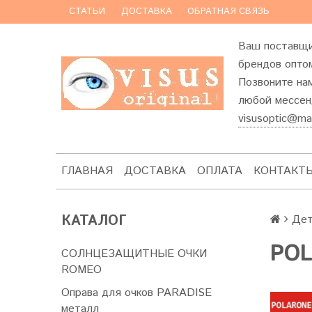
СТАТЬИ
ДОСТАВКА
ОБРАТНАЯ СВЯЗЬ
Ваш поставщи
брендов оптом
Позвоните на
любой мессенд
visusoptic@mai
ГЛАВНАЯ
ДОСТАВКА
ОПЛАТА
КОНТАКТ
КАТАЛОГ
Дет
POL
СОЛНЦЕЗАЩИТНЫЕ ОЧКИ
ROMEO
Оправа для очков PARADISE
металл