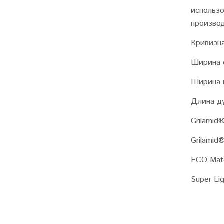
использ
произво
Кривизн
Ширина 
Ширина 
Длина д
Grilamid
Grilamid
ECO Mate
Super Lig