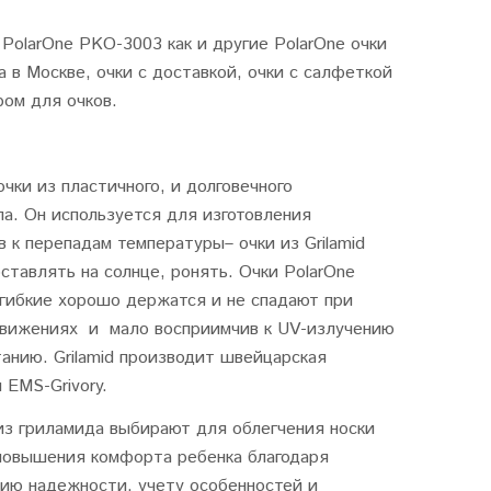
 PolarOne PKO-3003 как и другие PolarOne очки
а в Москве, очки с доставкой, очки с салфеткой
ом для очков.
очки из пластичного, и долговечного
а. Он используется для изготовления
 к перепадам температуры– очки из Grilamid
тавлять на солнце, ронять. Очки PolarOne
 гибкие хорошо держатся и не спадают при
движениях и мало восприимчив к UV-излучению
анию. Grilamid производит швейцарская
 EMS-Grivory.
из гриламида выбирают для облегчения носки
 повышения комфорта ребенка благодаря
ию надежности, учету особенностей и