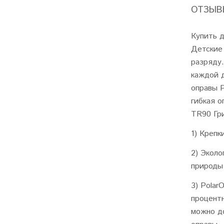
ОТЗЫВЫ
Купить д
Детские
разряду.
каждой 
оправы P
гибкая о
TR90 Гр
1) Крепк
2)
Эколо
природы
3) Polar
процент
можно д