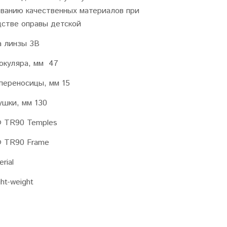
ованию качественных материалов при
дстве оправы детской
а линзы 3B
окуляра, мм 47
переносицы, мм 15
ушки, мм 130
® TR90 Temples
® TR90 Frame
rial
ht-weight