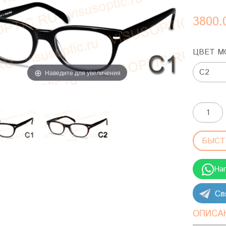
3800.
ЦВЕТ М
Наведите для увеличения
БЫСТ
На
ОПИСА