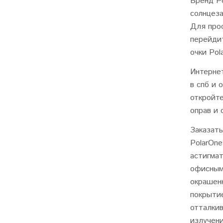
Бренд Po
солнцез
Для про
перейди
очки Pol
Интернет
в спб и 
откройт
оправ и 
Заказать
PolarOn
астигма
офисным
окрашен
покрыти
отталки
излучени