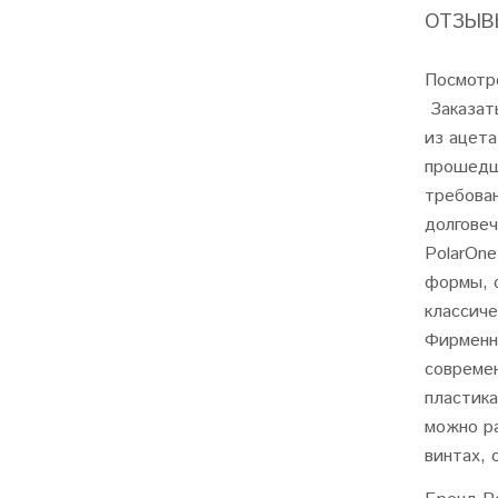
ОТЗЫВЫ
Посмотр
Заказать
из ацета
прошедш
требован
долговеч
PolarOn
формы, 
классиче
Фирменны
совреме
пластика
можно ра
винтах, 