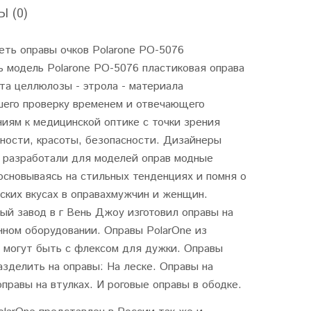
 (0)
еть оправы очков Polarone PO-5076
 модель Polarone PO-5076 пластиковая оправа
та целлюлозы - этрола - материала
его проверку временем и отвечающего
иям к медицинской оптике с точки зрения
ности, красоты, безопасности. Дизайнеры
e разработали для моделей оправ модные
основываясь на стильных тенденциях и помня о
ских вкусах в оправахмужчин и женщин.
й завод в г Вень Джоу изготовил оправы на
нном оборудовании. Оправы PolarOne из
 могут быть с флексом для дужки. Оправы
зделить на оправы: На леске. Оправы на
оправы на втулках. И роговые оправы в ободке.