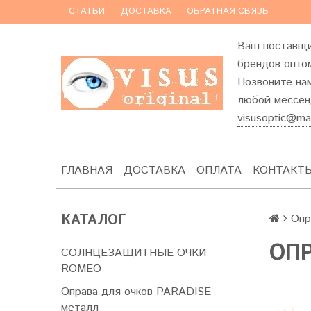
СТАТЬИ
ДОСТАВКА
ОБРАТНАЯ СВЯЗЬ
Ваш поставщи
брендов оптом
Позвоните на
любой мессенд
visusoptic@mai
ГЛАВНАЯ
ДОСТАВКА
ОПЛАТА
КОНТАКТ
КАТАЛОГ
Опр
ОПР
СОЛНЦЕЗАЩИТНЫЕ ОЧКИ
ROMEO
Оправа для очков PARADISE
металл