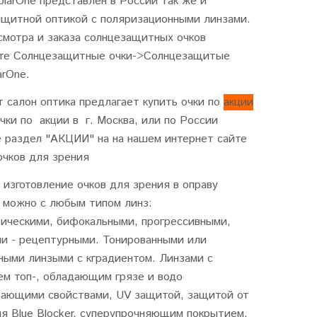
larOne представлен в России так же и
ащитной оптикой c поляризационными линзами.
смотра и заказа солнцезащитных очков
те Солнцезащитные очки->Солнцезащитые
arOne.
 салон оптика предлагает купить очки по
акции
очки по акции в г. Москва, или по России
е раздел "АКЦИИ" на на нашем интернет сайте
очков для зрения
 изготовление очков для зрения в оправу
e можно с любым типом линз:
тическими, бифокальными, прогрессивными,
и - рецептурными. Тонированными или
ными линзыми с кградиентом. Линзами с
ем топ-, обладающим грязе и водо
вающими свойствами, UV защитой, защитой от
я Blue Blocker, суперупрочняющим покрытием.