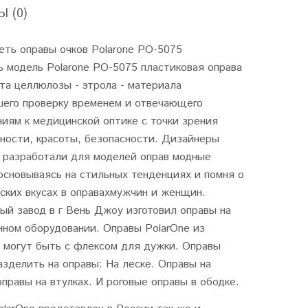
 (0)
еть оправы очков Polarone PO-5075
 модель Polarone PO-5075 пластиковая оправа
та целлюлозы - этрола - материала
его проверку временем и отвечающего
иям к медицинской оптике с точки зрения
ности, красоты, безопасности. Дизайнеры
e разработали для моделей оправ модные
основываясь на стильных тенденциях и помня о
ских вкусах в оправахмужчин и женщин.
й завод в г Вень Джоу изготовил оправы на
нном оборудовании. Оправы PolarOne из
 могут быть с флексом для дужки. Оправы
зделить на оправы: На леске. Оправы на
оправы на втулках. И роговые оправы в ободке.