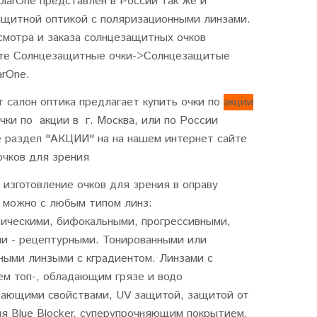
larOne представлен в России так же и
ащитной оптикой c поляризационными линзами.
смотра и заказа солнцезащитных очков
те Солнцезащитные очки->Солнцезащитые
arOne.
 салон оптика предлагает купить очки по
акции
очки по акции в г. Москва, или по России
е раздел "АКЦИИ" на на нашем интернет сайте
очков для зрения
 изготовление очков для зрения в оправу
e можно с любым типом линз:
тическими, бифокальными, прогрессивными,
и - рецептурными. Тонированными или
ными линзыми с кградиентом. Линзами с
ем топ-, обладающим грязе и водо
вающими свойствами, UV защитой, защитой от
я Blue Blocker, суперупрочняющим покрытием.