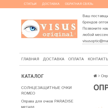
СТАТЬИ
ДОСТАВКА
ОБРАТНАЯ СВЯЗЬ
Ваш поставщи
брендов оптом
Позвоните на
любой мессенд
visusoptic@mai
ГЛАВНАЯ
ДОСТАВКА
ОПЛАТА
КОНТАКТ
КАТАЛОГ
Опр
ОПР
СОЛНЦЕЗАЩИТНЫЕ ОЧКИ
ROMEO
Оправа для очков PARADISE
металл