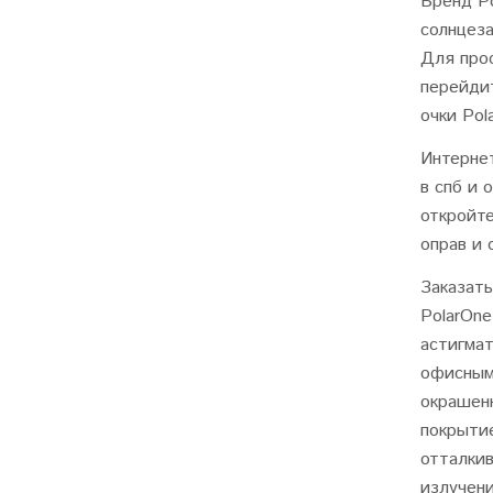
Бренд Po
солнцез
Для про
перейди
очки Pol
Интернет
в спб и 
откройт
оправ и 
Заказать
PolarOn
астигма
офисным
окрашен
покрыти
отталки
излучени