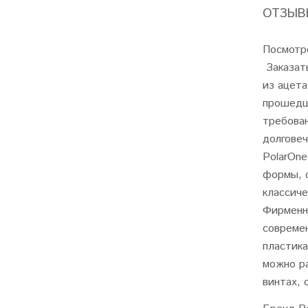
ОТЗЫВЫ
Посмотр
Заказать
из ацета
прошедш
требован
долговеч
PolarOn
формы, 
классиче
Фирменны
совреме
пластика
можно ра
винтах, 