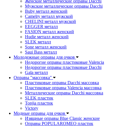
Женские металлические оправы Dacchi
Мужские металлические оправы Dacchi
Buby металл женский
Camelry металл мужской
CHELINI металл мужской
EEGGER металл
FASION металл женский
Hudie металл женский
SLEK металл
Sone металл женский
Saui Bass металл
Молодежные оправы для очков
Недорогие оправы пластиковые Valencia
Недорогие оправы пластиковые Dacchi
Gala металл
Оправы "массовка"
Пластиковые оправы Dacchi массовка
Пластиковые оправы Valencia массовка
Металлические оправы Dacchi массовка
SLEK пластик
Tonjia пластик
Victory
Модные оправы для очков
Изящные оправы Blue Classic женские
Оправы POPULAROMEO пластик