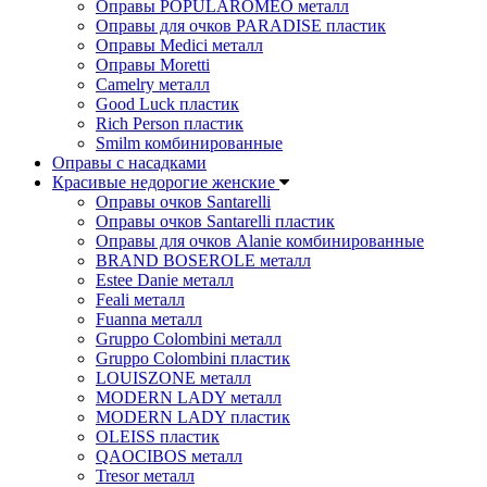
Оправы POPULAROMEO металл
Оправы для очков PARADISE пластик
Оправы Medici металл
Оправы Moretti
Camelry металл
Good Luck пластик
Rich Person пластик
Smilm комбинированные
Оправы с насадками
Красивые недорогие женские
Оправы очков Santarelli
Оправы очков Santarelli пластик
Оправы для очков Alanie комбинированные
BRAND BOSEROLE металл
Estee Danie металл
Feali металл
Fuanna металл
Gruppo Colombini металл
Gruppo Colombini пластик
LOUISZONE металл
MODERN LADY металл
MODERN LADY пластик
OLEISS пластик
QAOCIBOS металл
Tresor металл