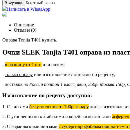
Быстрый заказ
В корзину
Написать в WhatsApp
Описание
Отзывы (0)
Оправа Tonjia T401 купить.
Очки SLEK Tonjia T401 оправа из плас
-
в розницу от 1 шт.
или оптом;
-
только оправу
или изготовление с линзами по рецепту;
- доставка
по России почтой 1-класс, авиа, 350р. Москва 150р,
Изготовление по рецепту доступно:
1. С линзами
без утончения от 700р за пару
линз с изготовлени
2. С утонченными китайскими и корейскими линзами
асфериче
3. С израильскими линзами
с супергидрофобным покрытием от 