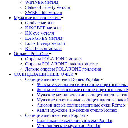
WINNER металл
Statue of Liberty металл
SWEET life металл
Мужские классические
Glodiatr металл
KINGBER металл
KK eye металл
LANGKEY металл
Louis Juvenja металл
Rich Person металл
Оправы PolarOne
Оправы POLARONE металл
Оправы POLARONE пластик ацетат
Легкие оправы POLARONE гриламид
СОЛНЦЕЗАЩИТНЫЕ ОЧКИ
Солнцезащитные очки Romeo Popular
Женские металлические солнцезащитные очк
Женские пластиковые солнцезащитные очки 
Мужские металлические солнцезащитные оч
Мужские пластиковые солнцезащитные очки
Алюминиевые солнцезащитные очки Romeo
Капли мужские и женские стекло Romeo
Солнцезащитные очки Popular
Пластиковые женские унисекс Popular
Металлические мужские Popular