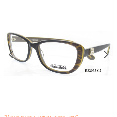
"О материалах оправ и очковых линз"