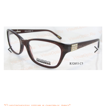
"О материалах оправ и очковых линз"