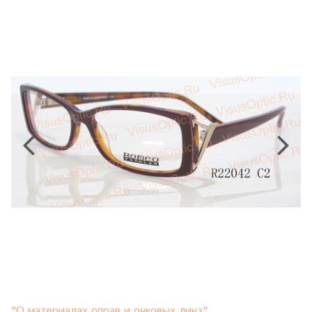
"О материалах оправ и очковых линз"