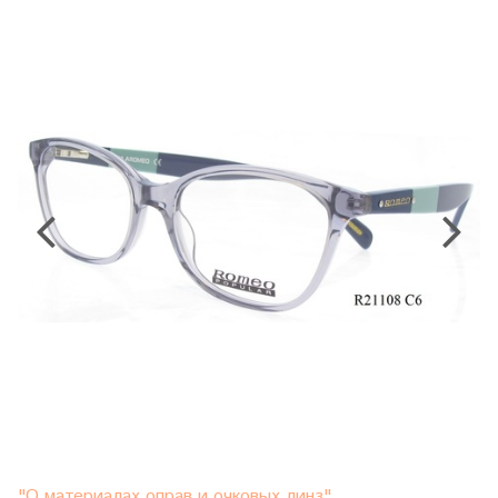
"О материалах оправ и очковых линз"