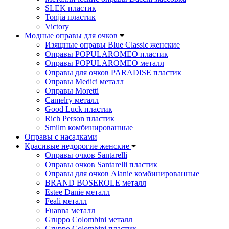
SLEK пластик
Tonjia пластик
Victory
Модные оправы для очков
Изящные оправы Blue Classic женские
Оправы POPULAROMEO пластик
Оправы POPULAROMEO металл
Оправы для очков PARADISE пластик
Оправы Medici металл
Оправы Moretti
Camelry металл
Good Luck пластик
Rich Person пластик
Smilm комбинированные
Оправы с насадками
Красивые недорогие женские
Оправы очков Santarelli
Оправы очков Santarelli пластик
Оправы для очков Alanie комбинированные
BRAND BOSEROLE металл
Estee Danie металл
Feali металл
Fuanna металл
Gruppo Colombini металл
Gruppo Colombini пластик