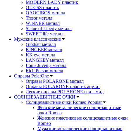
MODERN LADY пластик
OLEISS пластик
QAOCIBOS металл
Tresor металл
WINNER металл
Statue of Liberty металл
SWEET life металл
Мужские классические
Glodiatr металл
KINGBER металл
KK eye металл
LANGKEY металл
Louis Juvenja металл
Rich Person металл
Оправы PolarOne
Оправы POLARONE металл
Оправы POLARONE пластик ацетат
Легкие оправы POLARONE гриламид
СОЛНЦЕЗАЩИТНЫЕ ОЧКИ
Солнцезащитные очки Romeo Popular
Женские металлические солнцезащитные
очки Romeo
Женские пластиковые солнцезащитные очки
Romeo
Мужские металлические солнцезащитные