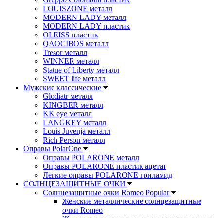
LOUISZONE металл
MODERN LADY металл
MODERN LADY пластик
OLEISS пластик
QAOCIBOS металл
Tresor металл
WINNER металл
Statue of Liberty металл
SWEET life металл
Мужские классические
Glodiatr металл
KINGBER металл
KK eye металл
LANGKEY металл
Louis Juvenja металл
Rich Person металл
Оправы PolarOne
Оправы POLARONE металл
Оправы POLARONE пластик ацетат
Легкие оправы POLARONE гриламид
СОЛНЦЕЗАЩИТНЫЕ ОЧКИ
Солнцезащитные очки Romeo Popular
Женские металлические солнцезащитные
очки Romeo