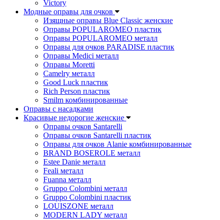
Victory
Модные оправы для очков
Изящные оправы Blue Classic женские
Оправы POPULAROMEO пластик
Оправы POPULAROMEO металл
Оправы для очков PARADISE пластик
Оправы Medici металл
Оправы Moretti
Camelry металл
Good Luck пластик
Rich Person пластик
Smilm комбинированные
Оправы с насадками
Красивые недорогие женские
Оправы очков Santarelli
Оправы очков Santarelli пластик
Оправы для очков Alanie комбинированные
BRAND BOSEROLE металл
Estee Danie металл
Feali металл
Fuanna металл
Gruppo Colombini металл
Gruppo Colombini пластик
LOUISZONE металл
MODERN LADY металл