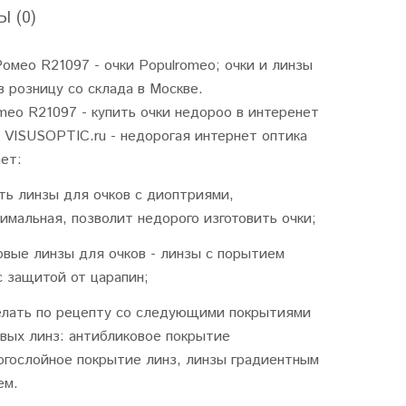
 (0)
омео R21097 - очки Populromeo; очки и линзы
в розницу со склада в Москве.
eo R21097 - купить очки недороо в интеренет
 VISUSOPTIC.ru - недорогая интернет оптика
ет:
ть линзы для очков с диоптриями,
имальная, позволит недорого изготовить очки;
овые линзы для очков - линзы с порытием
с защитой от царапин;
елать по рецепту со следующими покрытиями
вых линз: антибликовое покрытие
огослойное покрытие линз, линзы градиентным
ем.