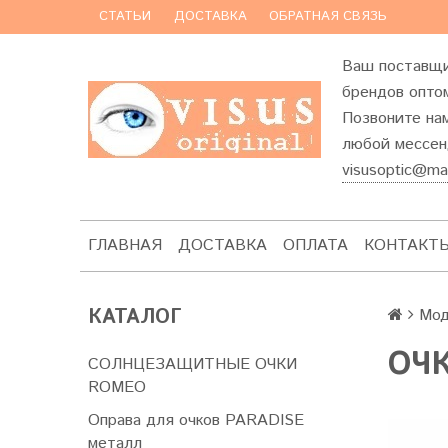
СТАТЬИ
ДОСТАВКА
ОБРАТНАЯ СВЯЗЬ
Ваш поставщи
брендов оптом
Позвоните на
любой мессенд
visusoptic@mai
ГЛАВНАЯ
ДОСТАВКА
ОПЛАТА
КОНТАКТ
КАТАЛОГ
Мод
OЧК
СОЛНЦЕЗАЩИТНЫЕ ОЧКИ
ROMEO
Оправа для очков PARADISE
металл