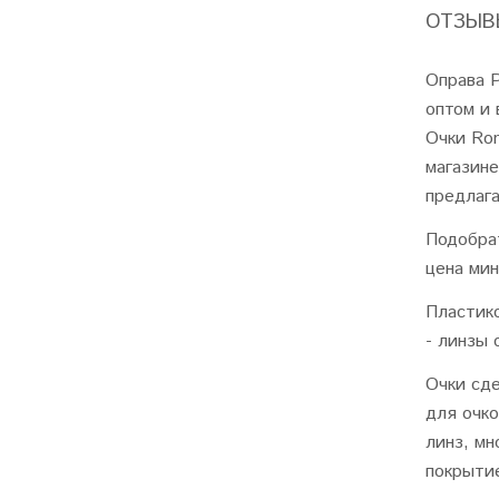
ОТЗЫВЫ
Оправа Р
оптом и 
Очки Rom
магазине
предлага
Подобра
цена мин
Пластик
- линзы 
Очки сд
для очко
линз, мн
покрыти