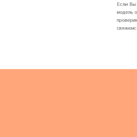
Если Вы
модель о
проверим
свяжемс