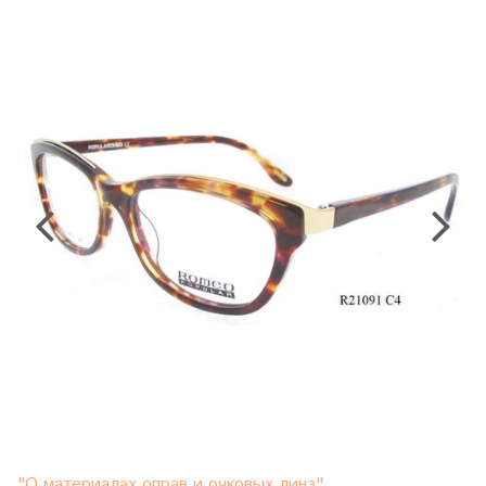
"О материалах оправ и очковых линз"