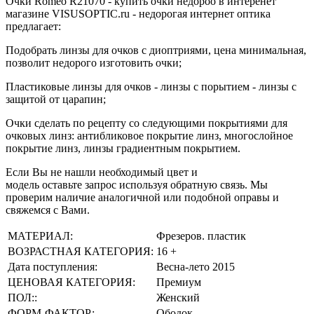
Очки Romeo R21070 - купить очки недороо в интеренет
магазине VISUSOPTIC.ru - недорогая интернет оптика
предлагает:
Подобрать линзы для очков с диоптриями, цена минимальная,
позволит недорого изготовить очки;
Пластиковые линзы для очков - линзы с порытием - линзы с
защитой от царапин;
Очки сделать по рецепту со следующими покрытиями для
очковых линз: антибликовое покрытие линз, многослойное
покрытие линз, линзы градиентным покрытием.
Если Вы не нашли необходимый цвет и
модель оставьте запрос используя обратную связь. Мы
проверим наличие аналогичной или подобной оправы и
свяжемся с Вами.
МАТЕРИАЛ:
Фрезеров. пластик
ВОЗРАСТНАЯ КАТЕГОРИЯ:
16 +
Дата поступления:
Весна-лето 2015
ЦЕНОВАЯ КАТЕГОРИЯ:
Премиум
ПОЛ::
Женский
ФОРМ-ФАКТОР:
Ободок