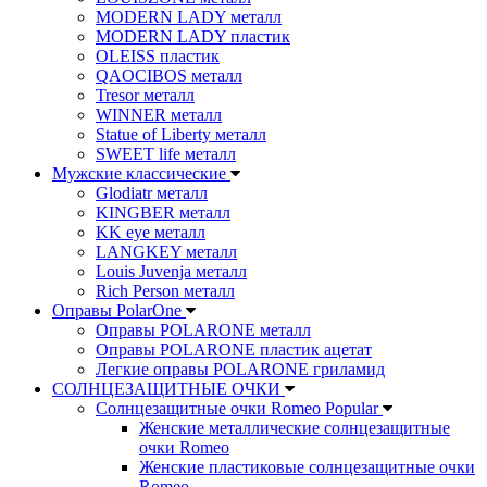
MODERN LADY металл
MODERN LADY пластик
OLEISS пластик
QAOCIBOS металл
Tresor металл
WINNER металл
Statue of Liberty металл
SWEET life металл
Мужские классические
Glodiatr металл
KINGBER металл
KK eye металл
LANGKEY металл
Louis Juvenja металл
Rich Person металл
Оправы PolarOne
Оправы POLARONE металл
Оправы POLARONE пластик ацетат
Легкие оправы POLARONE гриламид
СОЛНЦЕЗАЩИТНЫЕ ОЧКИ
Солнцезащитные очки Romeo Popular
Женские металлические солнцезащитные
очки Romeo
Женские пластиковые солнцезащитные очки
Romeo