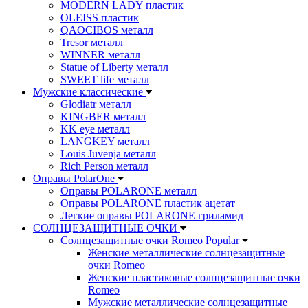
MODERN LADY пластик
OLEISS пластик
QAOCIBOS металл
Tresor металл
WINNER металл
Statue of Liberty металл
SWEET life металл
Мужские классические
Glodiatr металл
KINGBER металл
KK eye металл
LANGKEY металл
Louis Juvenja металл
Rich Person металл
Оправы PolarOne
Оправы POLARONE металл
Оправы POLARONE пластик ацетат
Легкие оправы POLARONE гриламид
СОЛНЦЕЗАЩИТНЫЕ ОЧКИ
Солнцезащитные очки Romeo Popular
Женские металлические солнцезащитные
очки Romeo
Женские пластиковые солнцезащитные очки
Romeo
Мужские металлические солнцезащитные