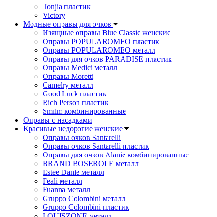
Tonjia пластик
Victory
Модные оправы для очков
Изящные оправы Blue Classic женские
Оправы POPULAROMEO пластик
Оправы POPULAROMEO металл
Оправы для очков PARADISE пластик
Оправы Medici металл
Оправы Moretti
Camelry металл
Good Luck пластик
Rich Person пластик
Smilm комбинированные
Оправы с насадками
Красивые недорогие женские
Оправы очков Santarelli
Оправы очков Santarelli пластик
Оправы для очков Alanie комбинированные
BRAND BOSEROLE металл
Estee Danie металл
Feali металл
Fuanna металл
Gruppo Colombini металл
Gruppo Colombini пластик
LOUISZONE металл