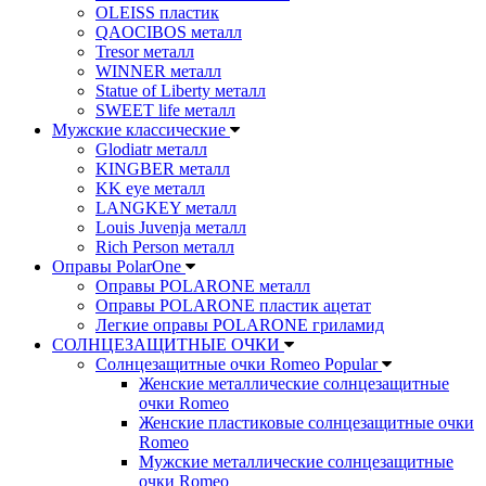
OLEISS пластик
QAOCIBOS металл
Tresor металл
WINNER металл
Statue of Liberty металл
SWEET life металл
Мужские классические
Glodiatr металл
KINGBER металл
KK eye металл
LANGKEY металл
Louis Juvenja металл
Rich Person металл
Оправы PolarOne
Оправы POLARONE металл
Оправы POLARONE пластик ацетат
Легкие оправы POLARONE гриламид
СОЛНЦЕЗАЩИТНЫЕ ОЧКИ
Солнцезащитные очки Romeo Popular
Женские металлические солнцезащитные
очки Romeo
Женские пластиковые солнцезащитные очки
Romeo
Мужские металлические солнцезащитные
очки Romeo