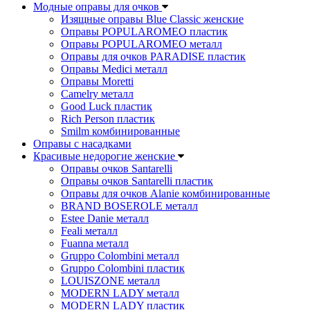
Модные оправы для очков
Изящные оправы Blue Classic женские
Оправы POPULAROMEO пластик
Оправы POPULAROMEO металл
Оправы для очков PARADISE пластик
Оправы Medici металл
Оправы Moretti
Camelry металл
Good Luck пластик
Rich Person пластик
Smilm комбинированные
Оправы с насадками
Красивые недорогие женские
Оправы очков Santarelli
Оправы очков Santarelli пластик
Оправы для очков Alanie комбинированные
BRAND BOSEROLE металл
Estee Danie металл
Feali металл
Fuanna металл
Gruppo Colombini металл
Gruppo Colombini пластик
LOUISZONE металл
MODERN LADY металл
MODERN LADY пластик