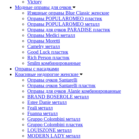
Victory
Модные оправы для очков
Изящные оправы Blue Classic женские
Оправы POPULAROMEO пластик
Оправы POPULAROMEO металл
Оправы для очков PARADISE пластик
Оправы Medici металл
Оправы Moretti
Camelry металл
Good Luck пластик
Rich Person пластик
Smilm комбинированные
Оправы с насадками
Красивые недорогие женские
Оправы очков Santarelli
Оправы очков Santarelli пластик
Оправы для очков Alanie комбинированные
BRAND BOSEROLE металл
Estee Danie металл
Feali металл
Fuanna металл
Gruppo Colombini металл
Gruppo Colombini пластик
LOUISZONE металл
MODERN LADY металл