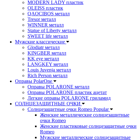
MODERN LADY пластик
OLEISS пластик
QAOCIBOS металл
Tresor металл
WINNER металл
Statue of Liberty металл
SWEET life металл
Мужские классические
Glodiatr металл
KINGBER металл
KK eye металл
LANGKEY металл
Louis Juvenja металл
Rich Person металл
Оправы PolarOne
Оправы POLARONE металл
Оправы POLARONE пластик ацетат
Легкие оправы POLARONE гриламид
СОЛНЦЕЗАЩИТНЫЕ ОЧКИ
Солнцезащитные очки Romeo Popular
Женские металлические солнцезащитные
очки Romeo
Женские пластиковые солнцезащитные очки
Romeo
Мужские металлические солнцезащитные