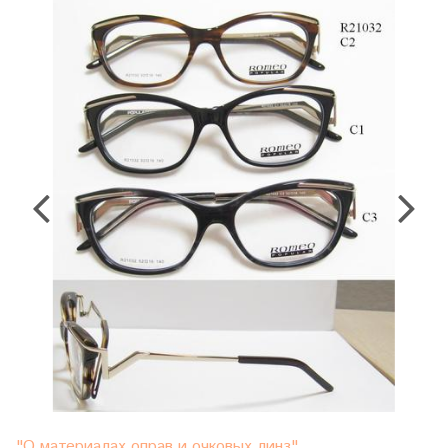
"О материалах оправ и очковых линз"