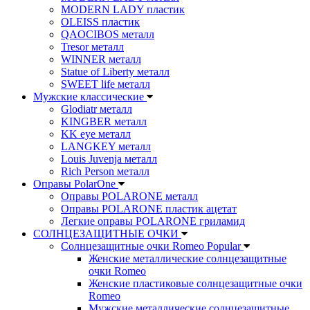
MODERN LADY пластик
OLEISS пластик
QAOCIBOS металл
Tresor металл
WINNER металл
Statue of Liberty металл
SWEET life металл
Мужские классические
Glodiatr металл
KINGBER металл
KK eye металл
LANGKEY металл
Louis Juvenja металл
Rich Person металл
Оправы PolarOne
Оправы POLARONE металл
Оправы POLARONE пластик ацетат
Легкие оправы POLARONE гриламид
СОЛНЦЕЗАЩИТНЫЕ ОЧКИ
Солнцезащитные очки Romeo Popular
Женские металлические солнцезащитные
очки Romeo
Женские пластиковые солнцезащитные очки
Romeo
Мужские металлические солнцезащитные