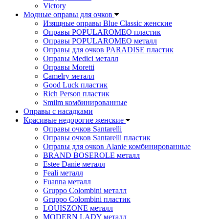
Victory
Модные оправы для очков
Изящные оправы Blue Classic женские
Оправы POPULAROMEO пластик
Оправы POPULAROMEO металл
Оправы для очков PARADISE пластик
Оправы Medici металл
Оправы Moretti
Camelry металл
Good Luck пластик
Rich Person пластик
Smilm комбинированные
Оправы с насадками
Красивые недорогие женские
Оправы очков Santarelli
Оправы очков Santarelli пластик
Оправы для очков Alanie комбинированные
BRAND BOSEROLE металл
Estee Danie металл
Feali металл
Fuanna металл
Gruppo Colombini металл
Gruppo Colombini пластик
LOUISZONE металл
MODERN LADY металл