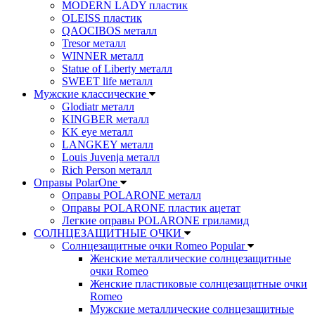
MODERN LADY пластик
OLEISS пластик
QAOCIBOS металл
Tresor металл
WINNER металл
Statue of Liberty металл
SWEET life металл
Мужские классические
Glodiatr металл
KINGBER металл
KK eye металл
LANGKEY металл
Louis Juvenja металл
Rich Person металл
Оправы PolarOne
Оправы POLARONE металл
Оправы POLARONE пластик ацетат
Легкие оправы POLARONE гриламид
СОЛНЦЕЗАЩИТНЫЕ ОЧКИ
Солнцезащитные очки Romeo Popular
Женские металлические солнцезащитные
очки Romeo
Женские пластиковые солнцезащитные очки
Romeo
Мужские металлические солнцезащитные