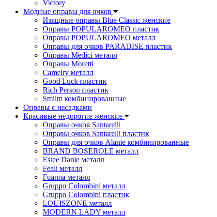
Victory
Модные оправы для очков
Изящные оправы Blue Classic женские
Оправы POPULAROMEO пластик
Оправы POPULAROMEO металл
Оправы для очков PARADISE пластик
Оправы Medici металл
Оправы Moretti
Camelry металл
Good Luck пластик
Rich Person пластик
Smilm комбинированные
Оправы с насадками
Красивые недорогие женские
Оправы очков Santarelli
Оправы очков Santarelli пластик
Оправы для очков Alanie комбинированные
BRAND BOSEROLE металл
Estee Danie металл
Feali металл
Fuanna металл
Gruppo Colombini металл
Gruppo Colombini пластик
LOUISZONE металл
MODERN LADY металл