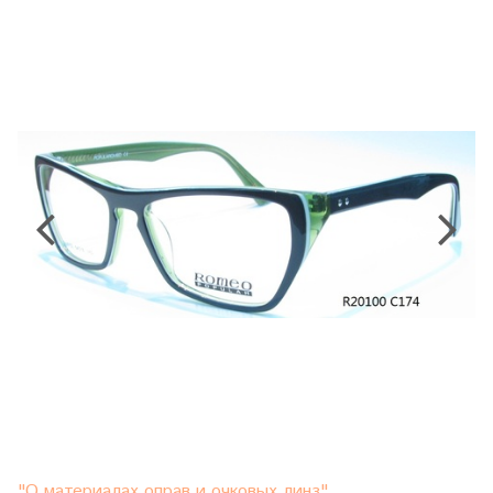
"О материалах оправ и очковых линз"