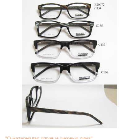
"О материалах оправ и очковых линз"