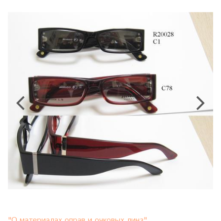
"О материалах оправ и очковых линз"