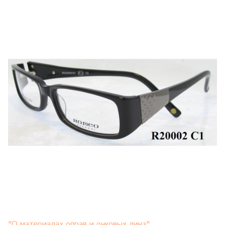
"О материалах оправ и очковых линз"