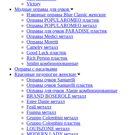
Victory
Модные оправы для очков
Изящные оправы Blue Classic женские
Оправы POPULAROMEO пластик
Оправы POPULAROMEO металл
Оправы для очков PARADISE пластик
Оправы Medici металл
Оправы Moretti
Camelry металл
Good Luck пластик
Rich Person пластик
Smilm комбинированные
Оправы с насадками
Красивые недорогие женские
Оправы очков Santarelli
Оправы очков Santarelli пластик
Оправы для очков Alanie комбинированные
BRAND BOSEROLE металл
Estee Danie металл
Feali металл
Fuanna металл
Gruppo Colombini металл
Gruppo Colombini пластик
LOUISZONE металл
MODERN LADY металл