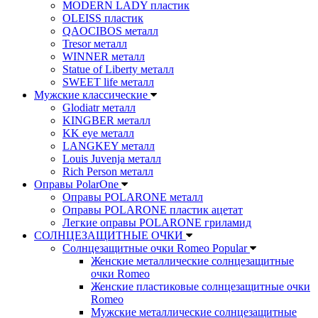
MODERN LADY пластик
OLEISS пластик
QAOCIBOS металл
Tresor металл
WINNER металл
Statue of Liberty металл
SWEET life металл
Мужские классические
Glodiatr металл
KINGBER металл
KK eye металл
LANGKEY металл
Louis Juvenja металл
Rich Person металл
Оправы PolarOne
Оправы POLARONE металл
Оправы POLARONE пластик ацетат
Легкие оправы POLARONE гриламид
СОЛНЦЕЗАЩИТНЫЕ ОЧКИ
Солнцезащитные очки Romeo Popular
Женские металлические солнцезащитные
очки Romeo
Женские пластиковые солнцезащитные очки
Romeo
Мужские металлические солнцезащитные