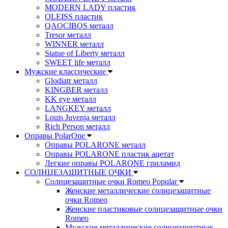
MODERN LADY пластик
OLEISS пластик
QAOCIBOS металл
Tresor металл
WINNER металл
Statue of Liberty металл
SWEET life металл
Мужские классические
Glodiatr металл
KINGBER металл
KK eye металл
LANGKEY металл
Louis Juvenja металл
Rich Person металл
Оправы PolarOne
Оправы POLARONE металл
Оправы POLARONE пластик ацетат
Легкие оправы POLARONE гриламид
СОЛНЦЕЗАЩИТНЫЕ ОЧКИ
Солнцезащитные очки Romeo Popular
Женские металлические солнцезащитные
очки Romeo
Женские пластиковые солнцезащитные очки
Romeo
Мужские металлические солнцезащитные