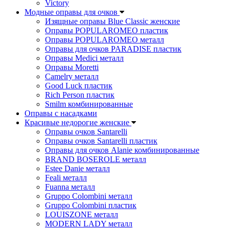
Victory
Модные оправы для очков
Изящные оправы Blue Classic женские
Оправы POPULAROMEO пластик
Оправы POPULAROMEO металл
Оправы для очков PARADISE пластик
Оправы Medici металл
Оправы Moretti
Camelry металл
Good Luck пластик
Rich Person пластик
Smilm комбинированные
Оправы с насадками
Красивые недорогие женские
Оправы очков Santarelli
Оправы очков Santarelli пластик
Оправы для очков Alanie комбинированные
BRAND BOSEROLE металл
Estee Danie металл
Feali металл
Fuanna металл
Gruppo Colombini металл
Gruppo Colombini пластик
LOUISZONE металл
MODERN LADY металл