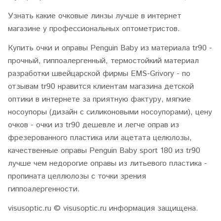
Узнать какие очковые линзы лучше в интернет
магазине у профессиональных оптометристов.
Купить очки и оправы
Penguin Baby
из материала tr90 -
прочный, гиппоалергенный, термостойкий материал
разработки швейцарской фирмы EMS-Grivory - по
отзывам tr90 нравится клиентам магазина детской
оптики в интернете за приятную фактуру, мягкие
носоупоры (дизайн с силиконовыми носоупорами), цену
очков - очки из tr90 дешевле и легче оправ из
фрезерованного пластика или ацетата целюлозы,
качественные оправы
Penguin Baby sport 180
из tr90
лучше чем недорогие оправы из литьевого пластика -
пропината целлюлозы с точки зрения
гиппоалергенности.
visusoptic.ru
© visusoptic.ru информация защищена.