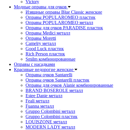
Victory
Модные оправы для очков
Изящные оправы Blue Classic женские
Оправы POPULAROMEO пластик
Оправы POPULAROMEO металл
Оправы для очков PARADISE пластик
Оправы Medici металл
Оправы Moretti
Camelry металл
Good Luck пластик
Rich Person пластик
Smilm комбинированные
Оправы с насадками
Красивые недорогие женские
Оправы очков Santarelli
Оправы очков Santarelli пластик
Оправы для очков Alanie комбинированные
BRAND BOSEROLE металл
Estee Danie металл
Feali металл
Fuanna металл
Gruppo Colombini металл
Gruppo Colombini пластик
LOUISZONE металл
MODERN LADY металл