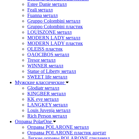
Estee Danie металл
Feali металл
Fuanna металл
Gruppo Colombini металл
Gruppo Colombini пластик
LOUISZONE металл
MODERN LADY металл
MODERN LADY пластик
OLEISS пластик
QAOCIBOS металл
Tresor металл
WINNER металл
Statue of Liberty металл
SWEET life металл
Мужские классические
Glodiatr металл
KINGBER металл
KK eye металл
LANGKEY металл
Louis Juvenja металл
Rich Person металл
Оправы PolarOne
Оправы POLARONE металл
Оправы POLARONE пластик ацетат
Легкие оправы POLARONE гриламид