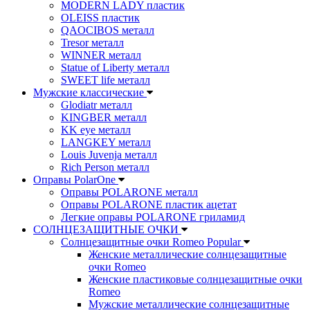
MODERN LADY пластик
OLEISS пластик
QAOCIBOS металл
Tresor металл
WINNER металл
Statue of Liberty металл
SWEET life металл
Мужские классические
Glodiatr металл
KINGBER металл
KK eye металл
LANGKEY металл
Louis Juvenja металл
Rich Person металл
Оправы PolarOne
Оправы POLARONE металл
Оправы POLARONE пластик ацетат
Легкие оправы POLARONE гриламид
СОЛНЦЕЗАЩИТНЫЕ ОЧКИ
Солнцезащитные очки Romeo Popular
Женские металлические солнцезащитные
очки Romeo
Женские пластиковые солнцезащитные очки
Romeo
Мужские металлические солнцезащитные