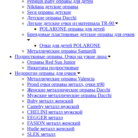
Penguin Baby оправы для детей
Nikitana детские оправы
Secg оправы детские
Детские оправы Dacchi
Легкие детские очки из материала TR-90
POLARONE оправы для детей
Брендовые пластиковые детские оправы для очков
Очки для детей POLARONE
Металлические оправы Santarelli
Подростковые оправы. Очки на узкие лица
Оправы Red Sun Junior
Никитана подростковые
Недорогие оправы для очков
Металлические оправы Valencia
Proud очки оправы металл, очки tr90
Женские металлические оправы Dacchi
Мужские металлические оправы Dacchi
Buby металл женский
Camelry металл мужской
CHELINI металл мужской
EEGGER металл
FASION металл женский
Hudie металл женский
SLEK металл