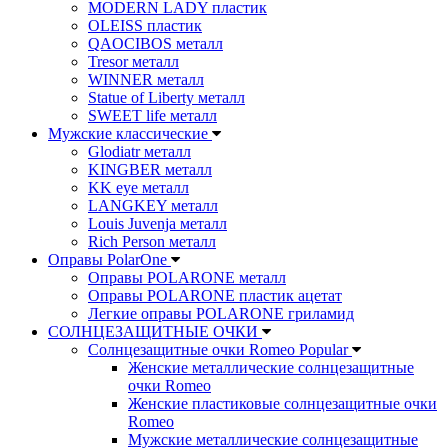
MODERN LADY пластик
OLEISS пластик
QAOCIBOS металл
Tresor металл
WINNER металл
Statue of Liberty металл
SWEET life металл
Мужские классические
Glodiatr металл
KINGBER металл
KK eye металл
LANGKEY металл
Louis Juvenja металл
Rich Person металл
Оправы PolarOne
Оправы POLARONE металл
Оправы POLARONE пластик ацетат
Легкие оправы POLARONE гриламид
СОЛНЦЕЗАЩИТНЫЕ ОЧКИ
Солнцезащитные очки Romeo Popular
Женские металлические солнцезащитные
очки Romeo
Женские пластиковые солнцезащитные очки
Romeo
Мужские металлические солнцезащитные