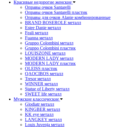
Красивые недорогие женские
Оправы очков Santarelli
Оправы очков Santarelli пластик
Оправы для очков Alanie комбинированные
BRAND BOSEROLE металл
Estee Danie металл
Feali металл
Fuanna металл
Gruppo Colombini металл
Gruppo Colombini пластик
LOUISZONE металл
MODERN LADY металл
MODERN LADY пластик
OLEISS пластик
QAOCIBOS металл
Tresor металл
WINNER металл
Statue of Liberty металл
SWEET life металл
Мужские классические
Glodiatr металл
KINGBER металл
KK eye металл
LANGKEY металл
Louis Juvenja металл