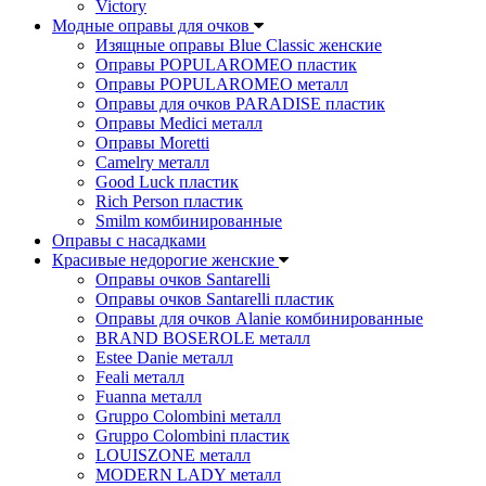
Victory
Модные оправы для очков
Изящные оправы Blue Classic женские
Оправы POPULAROMEO пластик
Оправы POPULAROMEO металл
Оправы для очков PARADISE пластик
Оправы Medici металл
Оправы Moretti
Camelry металл
Good Luck пластик
Rich Person пластик
Smilm комбинированные
Оправы с насадками
Красивые недорогие женские
Оправы очков Santarelli
Оправы очков Santarelli пластик
Оправы для очков Alanie комбинированные
BRAND BOSEROLE металл
Estee Danie металл
Feali металл
Fuanna металл
Gruppo Colombini металл
Gruppo Colombini пластик
LOUISZONE металл
MODERN LADY металл