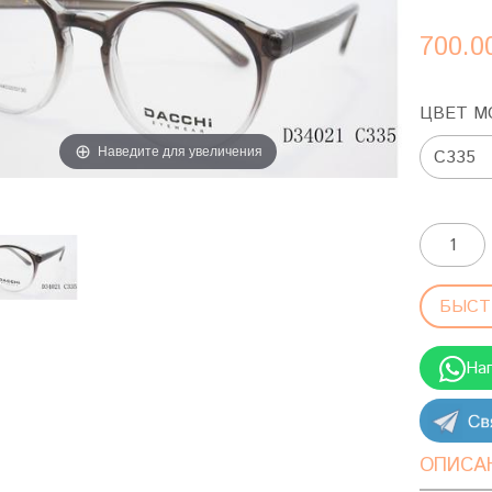
700.0
ЦВЕТ М
Наведите для увеличения
БЫСТ
На
ОПИСА