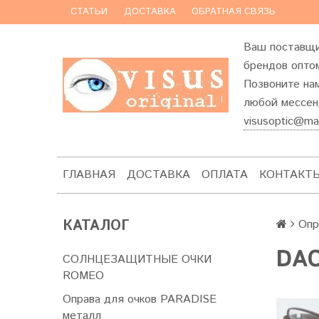
СТАТЬИ
ДОСТАВКА
ОБРАТНАЯ СВЯЗЬ
Ваш поставщи
брендов оптом
Позвоните на
любой мессенд
visusoptic@mai
ГЛАВНАЯ
ДОСТАВКА
ОПЛАТА
КОНТАКТ
КАТАЛОГ
Опр
DAC
СОЛНЦЕЗАЩИТНЫЕ ОЧКИ
ROMEO
Оправа для очков PARADISE
металл