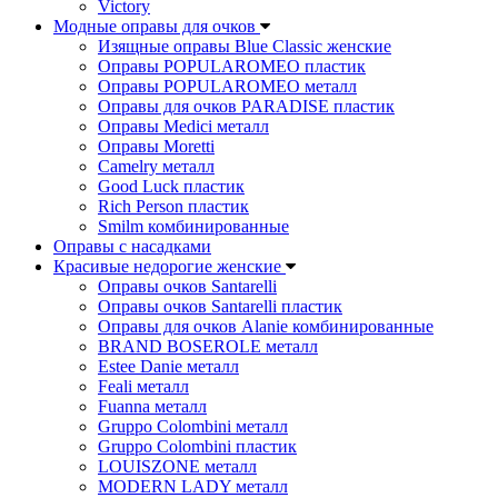
Victory
Модные оправы для очков
Изящные оправы Blue Classic женские
Оправы POPULAROMEO пластик
Оправы POPULAROMEO металл
Оправы для очков PARADISE пластик
Оправы Medici металл
Оправы Moretti
Camelry металл
Good Luck пластик
Rich Person пластик
Smilm комбинированные
Оправы с насадками
Красивые недорогие женские
Оправы очков Santarelli
Оправы очков Santarelli пластик
Оправы для очков Alanie комбинированные
BRAND BOSEROLE металл
Estee Danie металл
Feali металл
Fuanna металл
Gruppo Colombini металл
Gruppo Colombini пластик
LOUISZONE металл
MODERN LADY металл