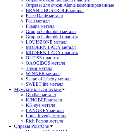
Оправы для очков Alanie комбинированные
BRAND BOSEROLE металл
Estee Danie металл
Feali металл
Fuanna металл
Gruppo Colombini металл
Gruppo Colombini пластик
LOUISZONE металл
MODERN LADY металл
MODERN LADY пластик
OLEISS пластик
QAOCIBOS металл
Tresor металл
WINNER металл
Statue of Liberty металл
SWEET life металл
Мужские классические
Glodiatr металл
KINGBER металл
KK eye металл
LANGKEY металл
Louis Juvenja металл
Rich Person металл
Оправы PolarOne