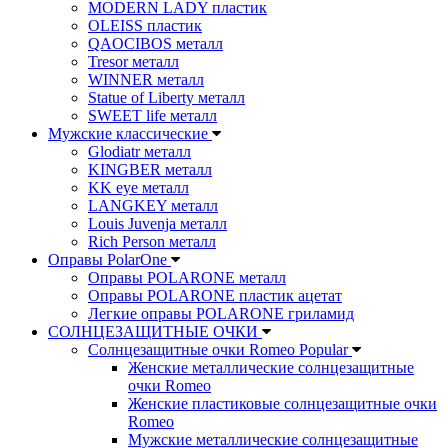
MODERN LADY пластик
OLEISS пластик
QAOCIBOS металл
Tresor металл
WINNER металл
Statue of Liberty металл
SWEET life металл
Мужские классические
Glodiatr металл
KINGBER металл
KK eye металл
LANGKEY металл
Louis Juvenja металл
Rich Person металл
Оправы PolarOne
Оправы POLARONE металл
Оправы POLARONE пластик ацетат
Легкие оправы POLARONE гриламид
СОЛНЦЕЗАЩИТНЫЕ ОЧКИ
Солнцезащитные очки Romeo Popular
Женские металлические солнцезащитные
очки Romeo
Женские пластиковые солнцезащитные очки
Romeo
Мужские металлические солнцезащитные